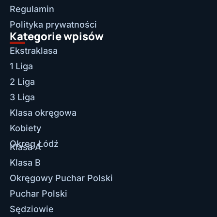
Regulamin
Polityka prywatności
Kategorie wpisów
Ekstraklasa
1 Liga
2 Liga
3 Liga
Klasa okręgowa
Kobiety
Okręg Łódź
Klasa A
Klasa B
Okręgowy Puchar Polski
Puchar Polski
Sędziowie