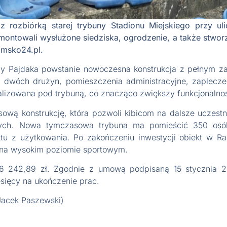
z rozbiórką starej trybuny Stadionu Miejskiego przy ul
ontowali wysłużone siedziska, ogrodzenie, a także stwor
omsko24.pl.
licy Pajdaka powstanie nowoczesna konstrukcja z pełnym 
 dwóch drużyn, pomieszczenia administracyjne, zaplecze
kalizowana pod trybuną, co znacząco zwiększy funkcjonalno
sową konstrukcję, która pozwoli kibicom na dalsze uczes
ych. Nowa tymczasowa trybuna ma pomieścić 350 osó
tu z użytkowania. Po zakończeniu inwestycji obiekt w Ra
 na wysokim poziomie sportowym.
 996 242,89 zł. Zgodnie z umową podpisaną 15 stycznia
sięcy na ukończenie prac.
Jacek Paszewski)