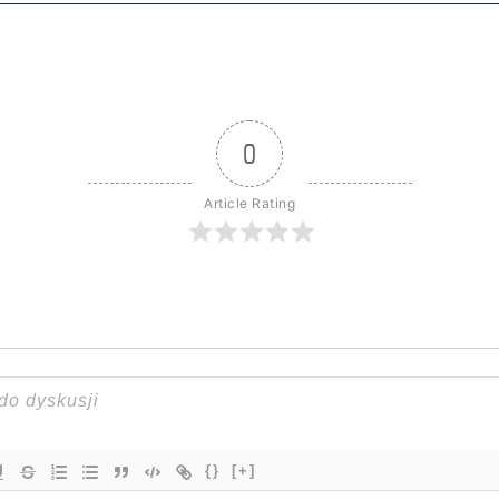
0
Article Rating
{}
[+]