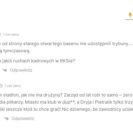
1 rok temu
 od strony starego otwartego basenu nie udostępnili trybuny….
tą tymczasową.
o jakiś ruchach kadrowych w RKSie?
Odpowiedz
1 rok temu
 stadion, jak nie ma drużyny? Zarząd od lat robi to samo – zero 
la piłkarzy. Miasto ma klub w dup**, a Dryja i Pietralik tylko trz
óki jeszcze ktoś tu chce grać! Nic dziwnego, że zawodnicy ucieka
Odpowiedz