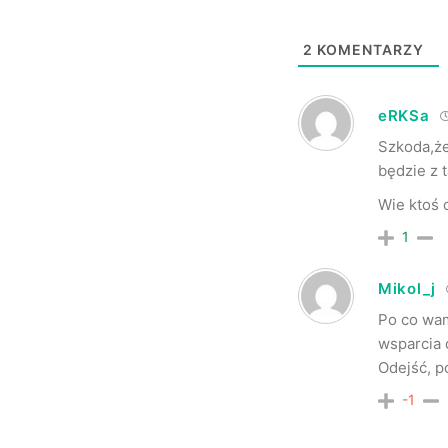
2
KOMENTARZY
eRKSa
Szkoda,że
będzie z 
Wie ktoś 
1
Mikol_j
Po co wam
wsparcia d
Odejść, p
-1