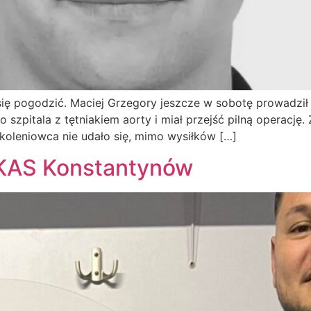
t się pogodzić. Maciej Grzegory jeszcze w sobotę prowadzi
 do szpitala z tętniakiem aorty i miał przejść pilną opera
szkoleniowca nie udało się, mimo wysiłków […]
 KAS Konstantynów