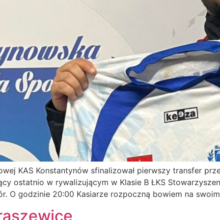
owej KAS Konstantynów sfinalizował pierwszy transfer prz
jący ostatnio w rywalizującym w Klasie B ŁKS Stowarzyszeni
zór. O godzinie 20:00 Kasiarze rozpoczną bowiem na swoim
rąszewice