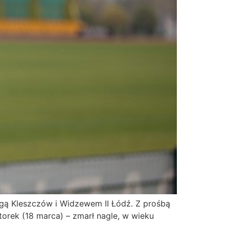
egą Kleszczów i Widzewem II Łódź. Z prośbą
torek (18 marca) – zmarł nagle, w wieku