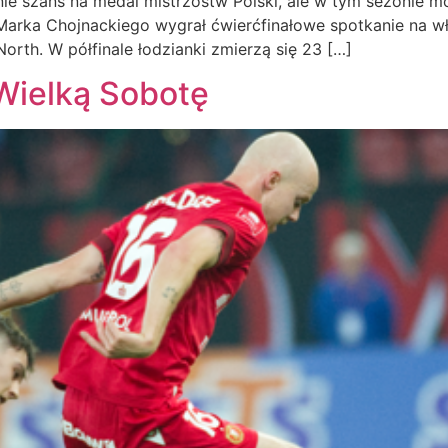
nie szans na medal mistrzostw Polski, ale w tym sezonie 
 Marka Chojnackiego wygrał ćwierćfinałowe spotkanie na w
orth. W półfinale łodzianki zmierzą się 23 […]
Wielką Sobotę