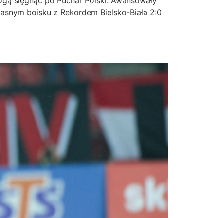
mogą sięgnąć po Puchar Polski. Awansowały
łasnym boisku z Rekordem Bielsko-Biała 2:0