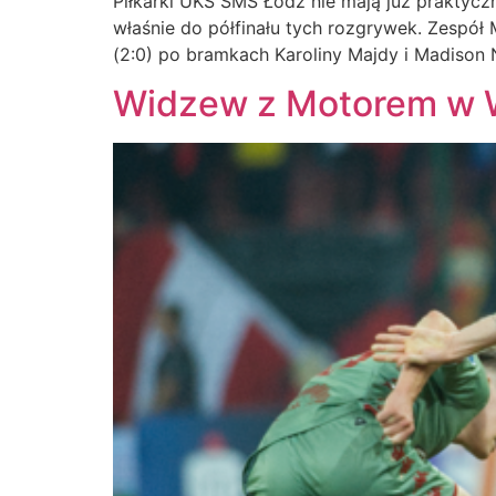
Piłkarki UKS SMS Łódź nie mają już praktycz
właśnie do półfinału tych rozgrywek. Zespół
(2:0) po bramkach Karoliny Majdy i Madison N
Widzew z Motorem w 