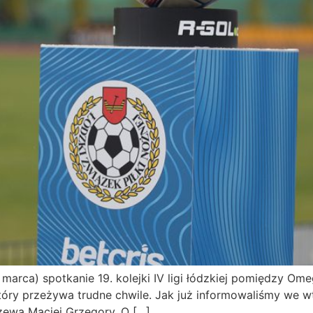
marca) spotkanie 19. kolejki IV ligi łódzkiej pomiędzy Om
który przeżywa trudne chwile. Jak już informowaliśmy we w
zewa Maciej Grzegory. O […]