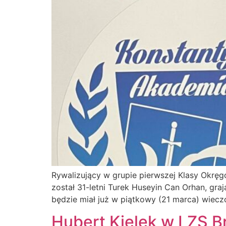
Rywalizujący w grupie pierwszej Klasy Okręg
został 31-letni Turek Huseyin Can Orhan, gra
będzie miał już w piątkowy (21 marca) wiec
Hubert Kielek w LZS B