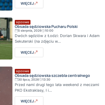
WIĘCEJ
SĘDZIOWIE
Obsada sędziowska Pucharu Polski
5 sierpnia, 2026
10:00
Dwóch sędziów z Łodzi: Dorian Skwara i Adam
Sekuterski (na zdjęciu w…
WIĘCEJ
SĘDZIOWIE
Obsada sędziowska szczebla centralnego
30 lipca, 2026
13:30
Przed nami drugi tego lata weekend z meczami
PKO Ekstraklasy, I i…
WIĘCEJ