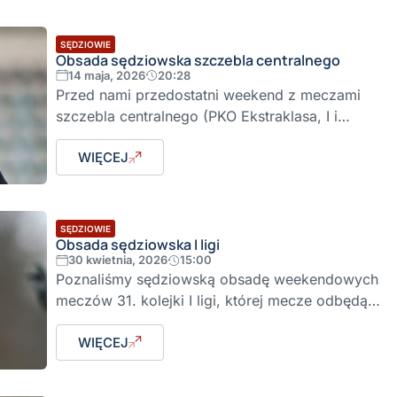
SĘDZIOWIE
Obsada sędziowska szczebla centralnego
14 maja, 2026
20:28
Przed nami przedostatni weekend z meczami
szczebla centralnego (PKO Ekstraklasa, I i…
WIĘCEJ
SĘDZIOWIE
Obsada sędziowska I ligi
30 kwietnia, 2026
15:00
Poznaliśmy sędziowską obsadę weekendowych
meczów 31. kolejki I ligi, której mecze odbędą…
WIĘCEJ