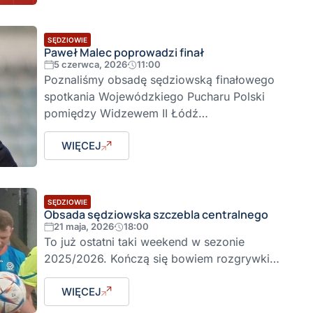
SĘDZIOWIE
Paweł Malec poprowadzi finał
5 czerwca, 2026
11:00
Poznaliśmy obsadę sędziowską finałowego
spotkania Wojewódzkiego Pucharu Polski
pomiędzy Widzewem II Łódź…
WIĘCEJ
SĘDZIOWIE
Obsada sędziowska szczebla centralnego
21 maja, 2026
18:00
To już ostatni taki weekend w sezonie
2025/2026. Kończą się bowiem rozgrywki…
WIĘCEJ