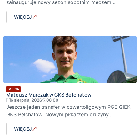
zainauguruje nowy sezon sobotnim meczem…
WIĘCEJ
IV LIGA
Mateusz Marczak w GKS Bełchatów
6 sierpnia, 2026
08:00
Jeszcze jeden transfer w czwartoligowym PGE GiEK
GKS Bełchatów. Nowym piłkarzem drużyny…
WIĘCEJ