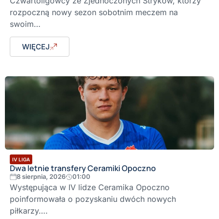
Czwartoligowcy ze Zjednoczonych Stryków, którzy
rozpoczną nowy sezon sobotnim meczem na
swoim…
WIĘCEJ
IV LIGA
Dwa letnie transfery Ceramiki Opoczno
8 sierpnia, 2026
01:00
Występująca w IV lidze Ceramika Opoczno
poinformowała o pozyskaniu dwóch nowych
piłkarzy….