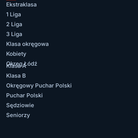
Ekstraklasa
1 Liga
2 Liga
3 Liga
Klasa okręgowa
Kobiety
Okręg Łódź
Klasa A
Klasa B
Okręgowy Puchar Polski
Puchar Polski
Sędziowie
Seniorzy