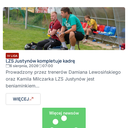
IV LIGA
LZS Justynów kompletuje kadrę
6 sierpnia, 2026
07:00
Prowadzony przez trenerów Damiana Lewosińskiego
oraz Kamila Milczarka LZS Justynów jest
beniaminkiem…
WIĘCEJ
Więcej newsów