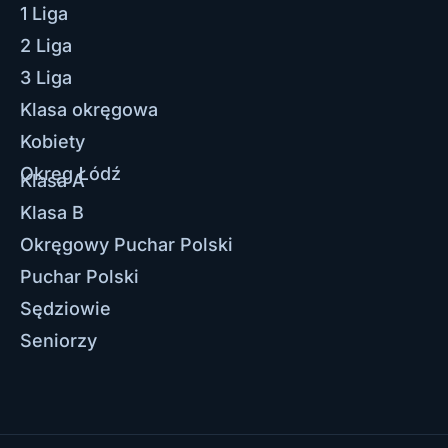
1 Liga
2 Liga
3 Liga
Klasa okręgowa
Kobiety
Okręg Łódź
Klasa A
Klasa B
Okręgowy Puchar Polski
Puchar Polski
Sędziowie
Seniorzy