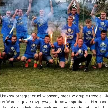
 Ustków przegrał drugi wiosenny mecz w grupie trzeciej 
 w Warcie, gdzie rozgrywają domowe spotkania, Hetmanowi R
 koncie zaledwie pięć punktów i jest przedostatni w […]