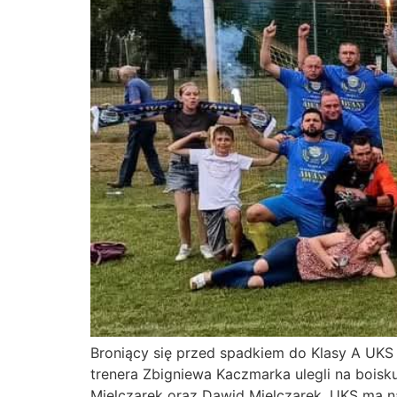
Broniący się przed spadkiem do Klasy A UKS
trenera Zbigniewa Kaczmarka ulegli na boisku
Mielczarek oraz Dawid Mielczarek. UKS ma na