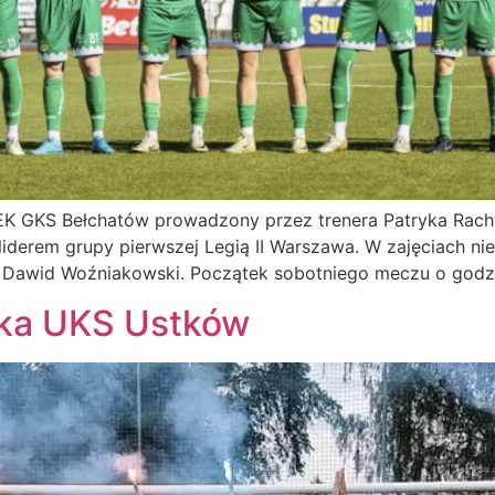
iEK GKS Bełchatów prowadzony przez trenera Patryka Rac
iderem grupy pierwszej Legią II Warszawa. W zajęciach ni
z Dawid Woźniakowski. Początek sobotniego meczu o godzin
żka UKS Ustków