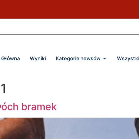
a Główna
Wyniki
Kategorie newsów
Wszystk
1
dwóch bramek