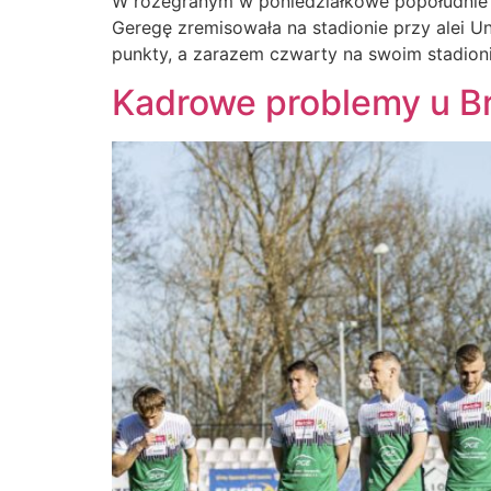
W rozegranym w poniedziałkowe popołudnie m
Geregę zremisowała na stadionie przy alei Un
punkty, a zarazem czwarty na swoim stadion
Kadrowe problemy u B