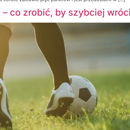
 co zrobić, by szybciej wróc