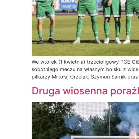
We wtorek (1 kwietnia) trzecioligowy PGE G
sobotniego meczu na własnym boisku z wicel
piłkarzy Mikołaj Grzelak, Szymon Sarnik ora
Druga wiosenna pora