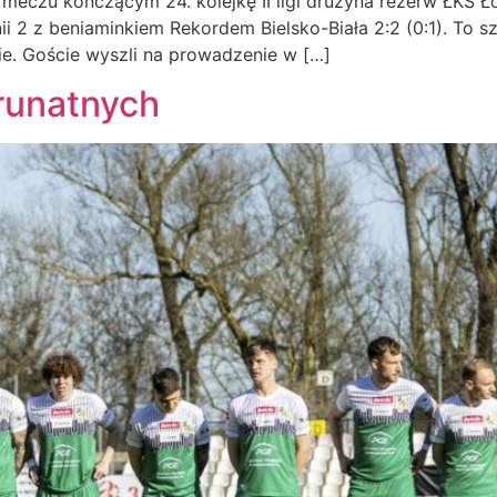
eczu kończącym 24. kolejkę II ligi drużyna rezerw ŁKS 
ii 2 z beniaminkiem Rekordem Bielsko-Biała 2:2 (0:1). To 
ie. Goście wyszli na prowadzenie w […]
runatnych