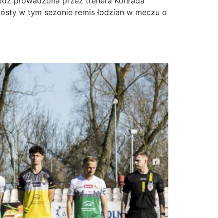
Łódź prowadzona przez trenera Konrada
szósty w tym sezonie remis łodzian w meczu o