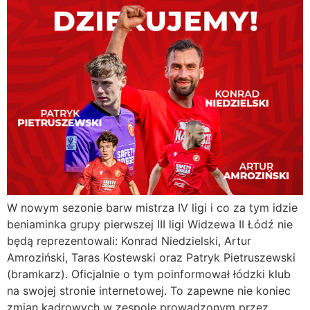
W nowym sezonie barw mistrza IV ligi i co za tym idzie
beniaminka grupy pierwszej III ligi Widzewa II Łódź nie
będą reprezentowali: Konrad Niedzielski, Artur
Amroziński, Taras Kostewski oraz Patryk Pietruszewski
(bramkarz). Oficjalnie o tym poinformował łódzki klub
na swojej stronie internetowej. To zapewne nie koniec
zmian kadrowych w zespole prowadzonym przez