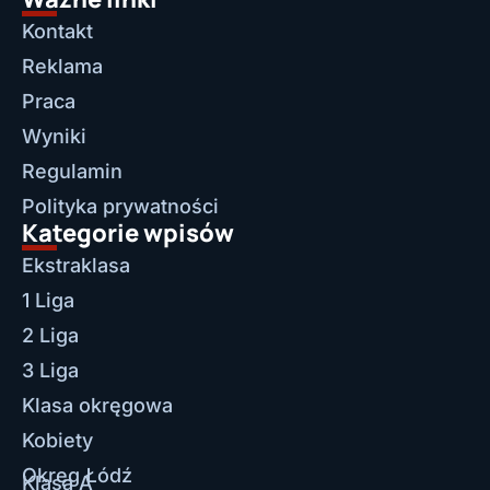
Kontakt
Reklama
Praca
Wyniki
Regulamin
Polityka prywatności
Kategorie wpisów
Ekstraklasa
1 Liga
2 Liga
3 Liga
Klasa okręgowa
Kobiety
Okręg Łódź
Klasa A