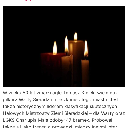
W wieku 50 lat zmarł nagle Tomasz Kielek, wieloletni
piłkarz Warty Sieradz i mieszkaniec tego miasta. Jest
także historycznym liderem klasyfikacji skutecznych
Halowych Mistrzostw Ziemi Sieradzkiej – dla Warty oraz
LGKS Charłupia Mała zdobył 47 bramek. Próbował
także sił jako trener, a prowadził między innymi Inter