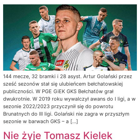
144 mecze, 32 bramki i 28 asyst. Artur Golański przez
sześć sezonów stał się ulubieńcem bełchatowskiej
publiczności. W PGE GiEK GKS Bełchatów grał
dwukrotnie. W 2019 roku wywalczył awans do I ligi, a w
sezonie 2022/2023 przyczynił się do powrotu
Brunatnych do III ligi. Golański nie zagra w przyszłym
sezonie w barwach GKS – a […]
Nie żyje Tomasz Kielek