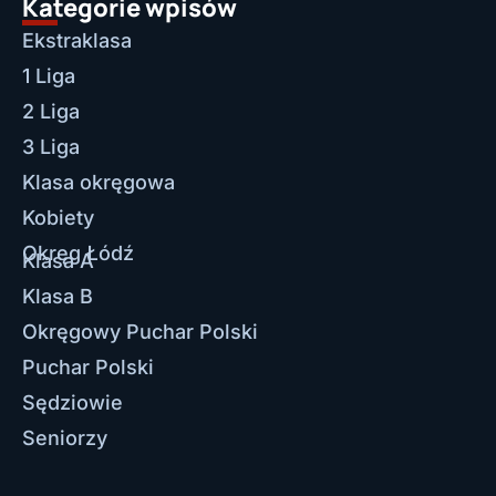
Kategorie wpisów
Ekstraklasa
1 Liga
2 Liga
3 Liga
Klasa okręgowa
Kobiety
Okręg Łódź
Klasa A
Klasa B
Okręgowy Puchar Polski
Puchar Polski
Sędziowie
Seniorzy