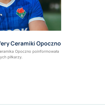
sfery Ceramiki Opoczno
Ceramika Opoczno poinformowała
ch piłkarzy.