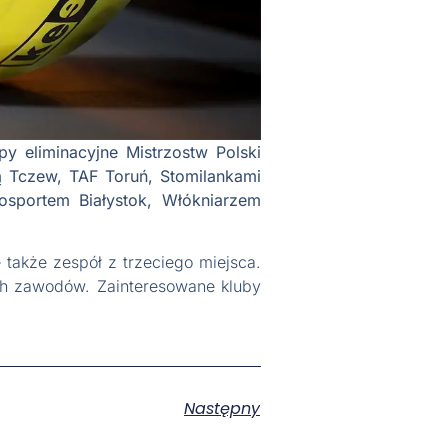
py eliminacyjne Mistrzostw Polski
ą Tczew, TAF Toruń, Stomilankami
osportem Białystok, Włókniarzem
akże zespół z trzeciego miejsca.
ych zawodów. Zainteresowane kluby
Następny