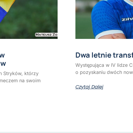
 w
Dwa letnie tran
ów
Występująca w IV lidze 
o pozyskaniu dwóch nowy
 Stryków, którzy
 meczem na swoim
Czytaj Dalej