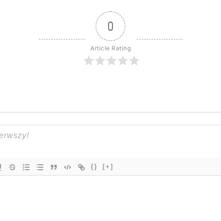
0
Article Rating
{}
[+]