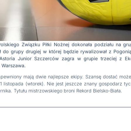
 Polskiego Związku Piłki Nożnej dokonała podziału na gru
ł do grupy drugiej w której będzie rywalizował z Pogoni
 Astoria Junior Szczerców zagra w grupie trzeciej z Ek
W Warszawa.
ewniony mają dwie najlepsze ekipy. Szansę dostać może t
11 listopada (wtorek). Nie jest jeszcze znany gospodarz t
nika. Tytułu mistrzowskiego broni Rekord Bielsko-Biała.