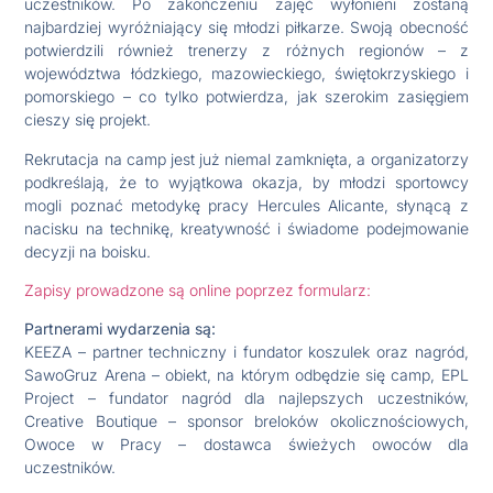
uczestników. Po zakończeniu zajęć wyłonieni zostaną
najbardziej wyróżniający się młodzi piłkarze. Swoją obecność
potwierdzili również trenerzy z różnych regionów – z
województwa łódzkiego, mazowieckiego, świętokrzyskiego i
pomorskiego – co tylko potwierdza, jak szerokim zasięgiem
cieszy się projekt.
Rekrutacja na camp jest już niemal zamknięta, a organizatorzy
podkreślają, że to wyjątkowa okazja, by młodzi sportowcy
mogli poznać metodykę pracy Hercules Alicante, słynącą z
nacisku na technikę, kreatywność i świadome podejmowanie
decyzji na boisku.
Zapisy prowadzone są online poprzez formularz:
Partnerami wydarzenia są:
KEEZA – partner techniczny i fundator koszulek oraz nagród,
SawoGruz Arena – obiekt, na którym odbędzie się camp, EPL
Project – fundator nagród dla najlepszych uczestników,
Creative Boutique – sponsor breloków okolicznościowych,
Owoce w Pracy – dostawca świeżych owoców dla
uczestników.