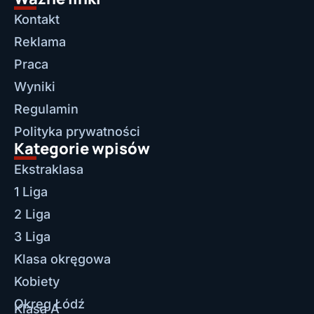
Kontakt
Reklama
Praca
Wyniki
Regulamin
Polityka prywatności
Kategorie wpisów
Ekstraklasa
1 Liga
2 Liga
3 Liga
Klasa okręgowa
Kobiety
Okręg Łódź
Klasa A