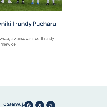
niki I rundy Pucharu
rwsza, awansowała do II rundy
erniewice.
Obserwuj: