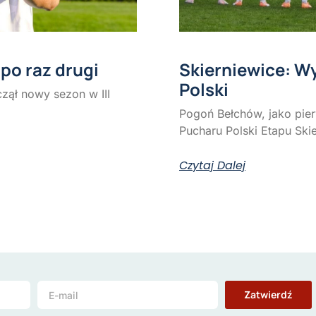
po raz drugi
Skierniewice: Wy
Polski
zął nowy sezon w III
Pogoń Bełchów, jako pie
Pucharu Polski Etapu Ski
Czytaj Dalej
Zatwierdź