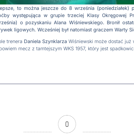
jlepsze, to można jeszcze do 8 września (poniedziałek)
oćby występująca w grupie trzeciej Klasy Okręgowej Pr
ześnia) o pozyskaniu Alana Wiśniewskiego. Bronił ostat
rywek ligowych. Wcześniej był natomiast graczem Warty Si
ole trenera
Daniela Szynklarza
Wiśniewski może dostać już w
bowiem mecz z tamtejszym WKS 1957, który jest spadkowicz
0