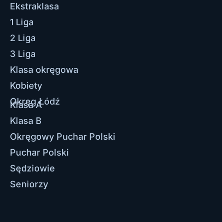
Ekstraklasa
1 Liga
2 Liga
3 Liga
Klasa okręgowa
Kobiety
Okręg Łódź
Klasa A
Klasa B
Okręgowy Puchar Polski
Puchar Polski
Sędziowie
Seniorzy