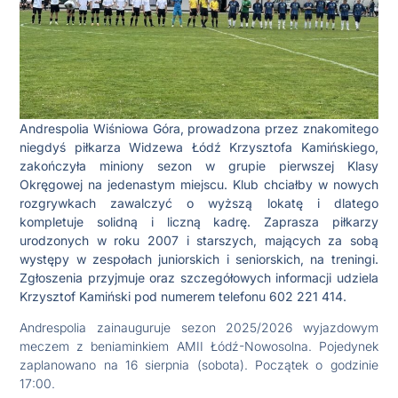
Andrespolia Wiśniowa Góra, prowadzona przez znakomitego
niegdyś piłkarza Widzewa Łódź Krzysztofa Kamińskiego,
zakończyła miniony sezon w grupie pierwszej Klasy
Okręgowej na jedenastym miejscu. Klub chciałby w nowych
rozgrywkach zawalczyć o wyższą lokatę i dlatego
kompletuje solidną i liczną kadrę. Zaprasza piłkarzy
urodzonych w roku 2007 i starszych, mających za sobą
występy w zespołach juniorskich i seniorskich, na treningi.
Zgłoszenia przyjmuje oraz szczegółowych informacji udziela
Krzysztof Kamiński pod numerem telefonu 602 221 414.
Andrespolia zainauguruje sezon 2025/2026 wyjazdowym
meczem z beniaminkiem AMII Łódź-Nowosolna. Pojedynek
zaplanowano na 16 sierpnia (sobota). Początek o godzinie
17:00.