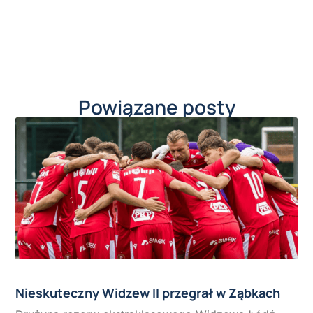
Powiązane posty
Nieskuteczny Widzew II przegrał w Ząbkach