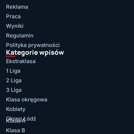
Reklama
Praca
Wyniki
Regulamin
Polityka prywatności
Kategorie wpisów
Ekstraklasa
1 Liga
2 Liga
3 Liga
Klasa okręgowa
Kobiety
Okręg Łódź
Klasa A
Klasa B