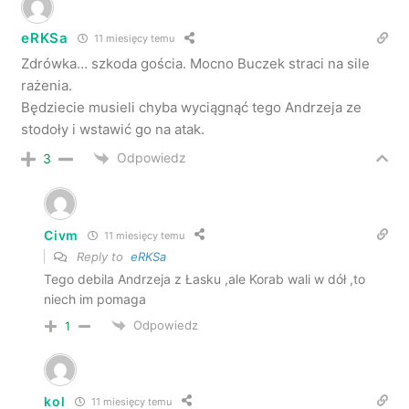
eRKSa
11 miesięcy temu
Zdrówka… szkoda gościa. Mocno Buczek straci na sile
rażenia.
Będziecie musieli chyba wyciągnąć tego Andrzeja ze
stodoły i wstawić go na atak.
Odpowiedz
3
Civm
11 miesięcy temu
Reply to
eRKSa
Tego debila Andrzeja z Łasku ,ale Korab wali w dół ,to
niech im pomaga
Odpowiedz
1
kol
11 miesięcy temu