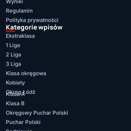
Wyniki
Regulamin
Polityka prywatności
Kategorie wpisów
Ekstraklasa
1 Liga
2 Liga
3 Liga
Klasa okręgowa
Kobiety
Okręg Łódź
Klasa A
Klasa B
Okręgowy Puchar Polski
Puchar Polski