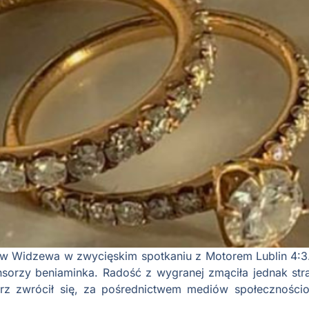
rów Widzewa w zwycięskim spotkaniu z Motorem Lublin 4:
sorzy beniaminka. Radość z wygranej zmąciła jednak stra
arz zwrócił się, za pośrednictwem mediów społeczności