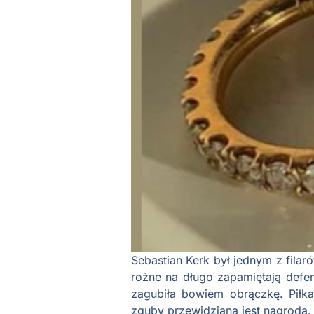
Sebastian Kerk był jednym z fila
rożne na długo zapamiętają defen
zagubiła bowiem obrączkę. Piłk
zguby przewidziana jest nagroda.