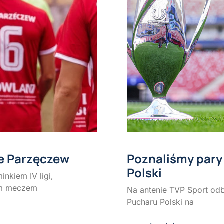
e Parzęczew
Poznaliśmy pary
Polski
inkiem IV ligi,
im meczem
Na antenie TVP Sport odb
Pucharu Polski na