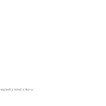
eszedł z kimś z łks-u