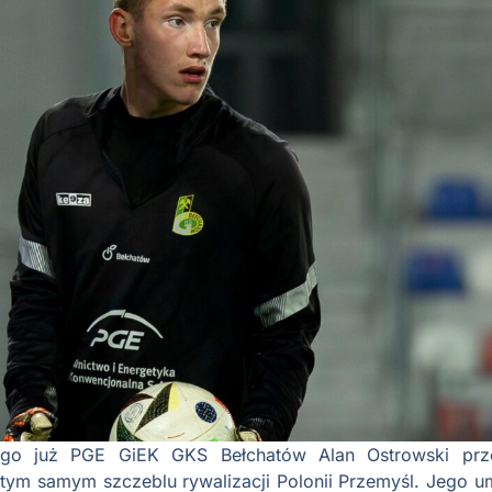
wego już PGE GiEK GKS Bełchatów Alan Ostrowski przen
tym samym szczeblu rywalizacji Polonii Przemyśl. Jego 