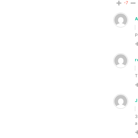
-7
A
P
r
T
J
3
a