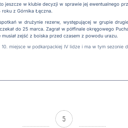
o jeszcze w klubie decyzji w sprawie jej ewentualnego prze
 roku z Górnika Łęczna.
potkań w drużynie rezerw, występującej w grupie drugi
czekał do 25 marca. Zagrał w półfinale okręgowego Puc
 musiał zejść z boiska przed czasem z powodu urazu.
 10. miejsce w podkarpackiej IV lidze i ma w tym sezonie 
5