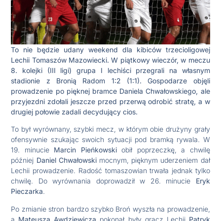
To nie będzie udany weekend dla kibiców trzecioligowej
Lechii Tomaszów Mazowiecki. W piątkowy wieczór, w meczu
8. kolejki (III ligi) grupa I lechiści przegrali na własnym
stadionie z Bronią Radom 1:2 (1:1). Gospodarze objęli
prowadzenie po pięknej bramce Daniela Chwałowskiego, ale
przyjezdni zdołali jeszcze przed przerwą odrobić stratę, a w
drugiej połowie zadali decydujący cios.
To był wyrównany, szybki mecz, w którym obie drużyny grały
ofensywnie szukając swoich sytuacji pod bramką rywala. W
19. minucie
Marcin Pieńkowski
obił poprzeczkę, a chwilę
później
Daniel Chwałowski
mocnym, pięknym uderzeniem dał
Lechii prowadzenie. Radość tomaszowian trwała jednak tylko
chwilę. Do wyrównania doprowadził w 26. minucie
Eryk
Pieczarka
.
Po zmianie stron bardzo szybko Broń wyszła na prowadzenie,
a
Mateusza Awdziewicza
pokonał były gracz Lechii
Patryk