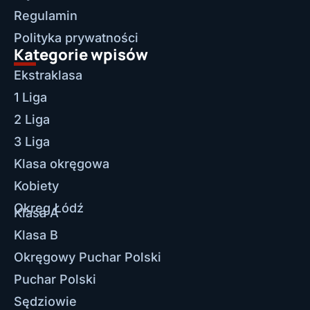
Regulamin
Polityka prywatności
Kategorie wpisów
Ekstraklasa
1 Liga
2 Liga
3 Liga
Klasa okręgowa
Kobiety
Okręg Łódź
Klasa A
Klasa B
Okręgowy Puchar Polski
Puchar Polski
Sędziowie