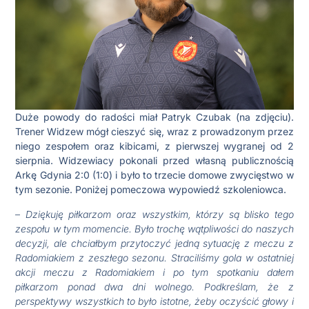
Duże powody do radości miał Patryk Czubak (na zdjęciu).
Trener Widzew mógł cieszyć się, wraz z prowadzonym przez
niego zespołem oraz kibicami, z pierwszej wygranej od 2
sierpnia. Widzewiacy pokonali przed własną publicznością
Arkę Gdynia 2:0 (1:0) i było to trzecie domowe zwycięstwo w
tym sezonie. Poniżej pomeczowa wypowiedź szkoleniowca.
–
Dziękuję piłkarzom oraz wszystkim, którzy są blisko tego
zespołu w tym momencie. Było trochę wątpliwości do naszych
decyzji, ale chciałbym przytoczyć jedną sytuację z meczu z
Radomiakiem z zeszłego sezonu. Straciliśmy gola w ostatniej
akcji meczu z Radomiakiem i po tym spotkaniu dałem
piłkarzom ponad dwa dni wolnego. Podkreślam, że z
perspektywy wszystkich to było istotne, żeby oczyścić głowy i