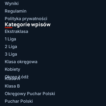
Wyniki
Regulamin
Polityka prywatności
Kategorie wpisów
Ekstraklasa
1 Liga
2 Liga
3 Liga
Klasa okręgowa
Kobiety
Okręg Łódź
Klasa A
Klasa B
Okręgowy Puchar Polski
Puchar Polski