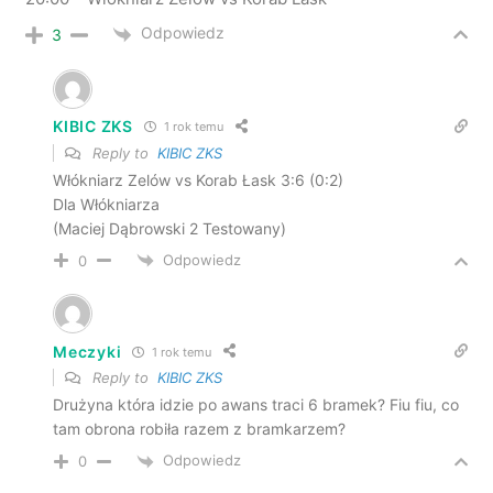
Odpowiedz
3
KIBIC ZKS
1 rok temu
Reply to
KIBIC ZKS
Włókniarz Zelów vs Korab Łask 3:6 (0:2)
Dla Włókniarza
(Maciej Dąbrowski 2 Testowany)
Odpowiedz
0
Meczyki
1 rok temu
Reply to
KIBIC ZKS
Drużyna która idzie po awans traci 6 bramek? Fiu fiu, co
tam obrona robiła razem z bramkarzem?
Odpowiedz
0