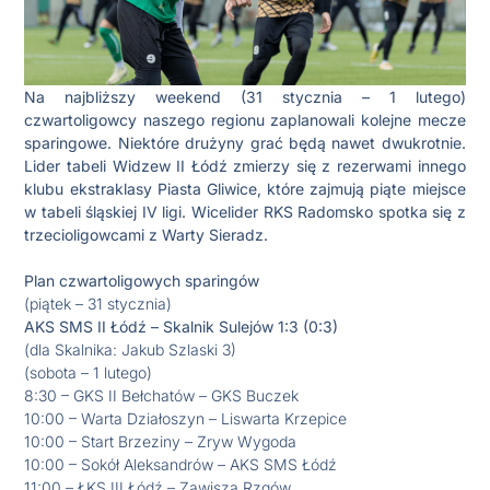
Na najbliższy weekend (31 stycznia – 1 lutego)
czwartoligowcy naszego regionu zaplanowali kolejne mecze
sparingowe. Niektóre drużyny grać będą nawet dwukrotnie.
Lider tabeli Widzew II Łódź zmierzy się z rezerwami innego
klubu ekstraklasy Piasta Gliwice, które zajmują piąte miejsce
w tabeli śląskiej IV ligi. Wicelider RKS Radomsko spotka się z
trzecioligowcami z Warty Sieradz.
Plan czwartoligowych sparingów
(piątek – 31 stycznia)
AKS SMS II Łódź – Skalnik Sulejów 1:3 (0:3)
(dla Skalnika: Jakub Szlaski 3)
(sobota – 1 lutego)
8:30 – GKS II Bełchatów – GKS Buczek
10:00 – Warta Działoszyn – Liswarta Krzepice
10:00 – Start Brzeziny – Zryw Wygoda
10:00 – Sokół Aleksandrów – AKS SMS Łódź
11:00 – ŁKS III Łódź – Zawisza Rzgów