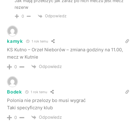
Jak mają przełożyć jak zaraz po nich meczu jest mecz
rezerw
Odpowiedz
0
kamyk
1 rok temu
KS Kutno – Orzeł Nieborów – zmiana godziny na 11.00,
mecz w Kutnie
Odpowiedz
0
Bodek
1 rok temu
Polonia nie przelozy bo musi wygrać
Taki specyficzny klub
Odpowiedz
0