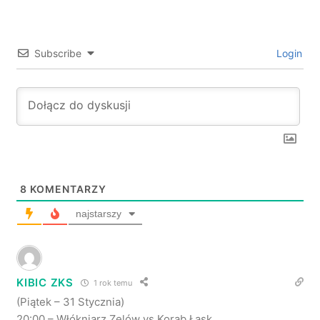
Subscribe
Login
8
KOMENTARZY
najstarszy
KIBIC ZKS
1 rok temu
(Piątek – 31 Stycznia)
20:00 – Włókniarz Zelów vs Korab Łask