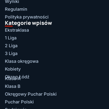
Wyniki
Regulamin
Polityka prywatności
Kategorie wpisów
Ekstraklasa
1 Liga
2 Liga
3 Liga
Klasa okręgowa
Kobiety
Okręg Łódź
Klasa A
Klasa B
Okręgowy Puchar Polski
Puchar Polski