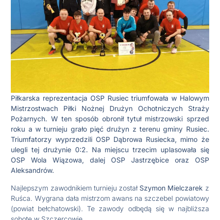
Piłkarska reprezentacja OSP Rusiec triumfowała w Halowym
Mistrzostwach Piłki Nożnej Drużyn Ochotniczych Straży
Pożarnych. W ten sposób obronił tytuł mistrzowski sprzed
roku a w turnieju grało pięć drużyn z terenu gminy Rusiec.
Triumfatorzy wyprzedzili OSP Dąbrowa Rusiecka, mimo że
ulegli tej drużynie 0:2. Na miejscu trzecim uplasowała się
OSP Wola Wiązowa, dalej OSP Jastrzębice oraz OSP
Aleksandrów.
Najlepszym zawodnikiem turnieju został
Szymon Mielczarek
z
Ruśca. Wygrana dała mistrzom awans na szczebel powiatowy
(powiat bełchatowski). Te zawody odbędą się w najbliższa
sobotę w Szczercowie.