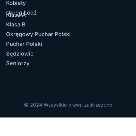
Kobiety
Okręg Łódź
Klasa A
Klasa B
Okręgowy Puchar Polski
Puchar Polski
Sędziowie
Seniorzy
© 2024 Wszystkie prawa zastrzezone