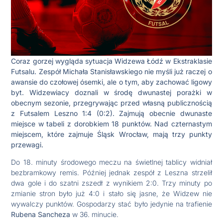
Coraz gorzej wygląda sytuacja Widzewa Łódź w Ekstraklasie
Futsalu. Zespół Michała Stanisławskiego nie myśli już raczej o
awansie do czołowej ósemki, ale o tym, aby zachować ligowy
byt. Widzewiacy doznali w środę dwunastej porażki w
obecnym sezonie, przegrywając przed własną publicznością
z Futsalem Leszno 1:4 (0:2). Zajmują obecnie dwunaste
miejsce w tabeli z dorobkiem 18 punktów. Nad czternastym
miejscem, które zajmuje Śląsk Wrocław, mają trzy punkty
przewagi.
Do 18. minuty środowego meczu na świetlnej tablicy widniał
bezbramkowy remis. Później jednak zespół z Leszna strzelił
dwa gole i do szatni zszedł z wynikiem 2:0. Trzy minuty po
zmianie stron było już 4:0 i stało się jasne, że Widzew nie
wywalczy punktów. Gospodarzy stać było jedynie na trafienie
Rubena Sancheza
w 36. minucie.