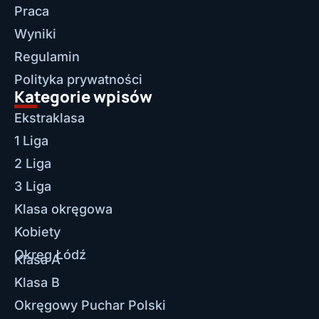
Praca
Wyniki
Regulamin
Polityka prywatności
Kategorie wpisów
Ekstraklasa
1 Liga
2 Liga
3 Liga
Klasa okręgowa
Kobiety
Okręg Łódź
Klasa A
Klasa B
Okręgowy Puchar Polski