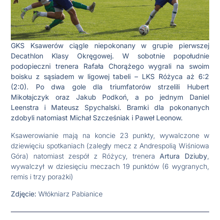
GKS Ksawerów ciągle niepokonany w grupie pierwszej
Decathlon Klasy Okręgowej. W sobotnie popołudnie
podopieczni trenera Rafała Chorążego wygrali na swoim
boisku z sąsiadem w ligowej tabeli – LKS Różyca aż 6:2
(2:0). Po dwa gole dla triumfatorów strzelili Hubert
Mikołajczyk oraz Jakub Podkoń, a po jednym Daniel
Leenstra i Mateusz Spychalski. Bramki dla pokonanych
zdobyli natomiast Michał Szcześniak i Paweł Leonow.
Ksawerowianie mają na koncie 23 punkty, wywalczone w
dziewięciu spotkaniach (zaległy mecz z Andrespolią Wiśniowa
Góra) natomiast zespół z Różycy, trenera
Artura Dziuby
,
wywalczył w dziesięciu meczach 19 punktów (6 wygranych,
remis i trzy porażki)
Zdjęcie:
Włókniarz Pabianice