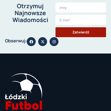
Otrzymuj
Najnowsze
Wiadomości
Zatwierdź
Obserwuj: