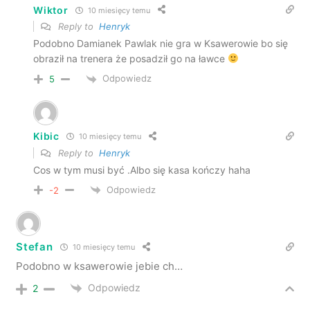
Wiktor
10 miesięcy temu
Reply to
Henryk
Podobno Damianek Pawlak nie gra w Ksawerowie bo się
obraził na trenera że posadził go na ławce
Odpowiedz
5
Kibic
10 miesięcy temu
Reply to
Henryk
Cos w tym musi być .Albo się kasa kończy haha
Odpowiedz
-2
Stefan
10 miesięcy temu
Podobno w ksawerowie jebie ch…
Odpowiedz
2