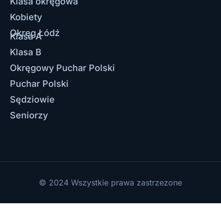
Klasa okręgowa
Kobiety
Okręg Łódź
Klasa A
Klasa B
Okręgowy Puchar Polski
Puchar Polski
Sędziowie
Seniorzy
© 2024 Wszystkie prawa zastrzezone