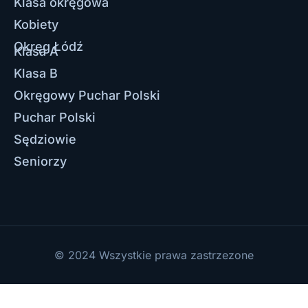
Klasa okręgowa
Kobiety
Okręg Łódź
Klasa A
Klasa B
Okręgowy Puchar Polski
Puchar Polski
Sędziowie
Seniorzy
© 2024 Wszystkie prawa zastrzezone