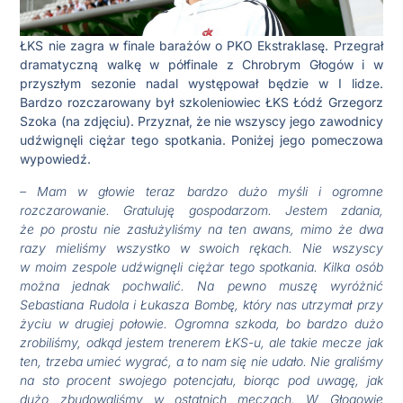
ŁKS nie zagra w finale barażów o PKO Ekstraklasę. Przegrał
dramatyczną walkę w półfinale z Chrobrym Głogów i w
przyszłym sezonie nadal występował będzie w I lidze.
Bardzo rozczarowany był szkoleniowiec ŁKS Łódź Grzegorz
Szoka (na zdjęciu). Przyznał, że nie wszyscy jego zawodnicy
udźwignęli ciężar tego spotkania. Poniżej jego pomeczowa
wypowiedź.
– Mam w głowie teraz bardzo dużo myśli i ogromne
rozczarowanie. Gratuluję gospodarzom. Jestem zdania,
że po prostu nie zasłużyliśmy na ten awans, mimo że dwa
razy mieliśmy wszystko w swoich rękach. Nie wszyscy
w moim zespole udźwignęli ciężar tego spotkania. Kilka osób
można jednak pochwalić. Na pewno muszę wyróżnić
Sebastiana Rudola i Łukasza Bombę, który nas utrzymał przy
życiu w drugiej połowie. Ogromna szkoda, bo bardzo dużo
zrobiliśmy, odkąd jestem trenerem ŁKS-u, ale takie mecze jak
ten, trzeba umieć wygrać, a to nam się nie udało. Nie graliśmy
na sto procent swojego potencjału, biorąc pod uwagę, jak
dużo zbudowaliśmy w ostatnich meczach. W Głogowie