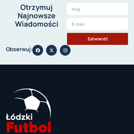
Otrzymuj
Najnowsze
Wiadomości
Zatwierdź
Obserwuj: