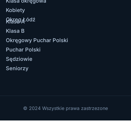
Klasa okręgowa
Kobiety
Okręg Łódź
Klasa A
Klasa B
Okręgowy Puchar Polski
Puchar Polski
Sędziowie
Seniorzy
© 2024 Wszystkie prawa zastrzezone