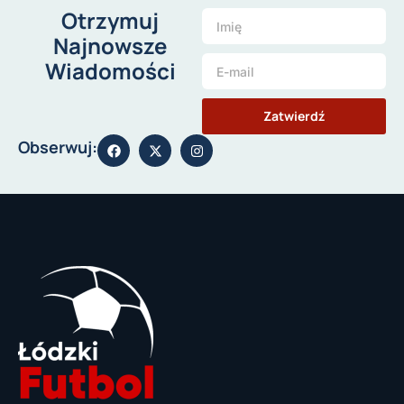
Otrzymuj
Najnowsze
Wiadomości
Zatwierdź
Obserwuj: