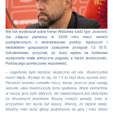
Nie tak wyobrażał sobie trener Widzewa Łódź Igor Jovicević
(na zdjęciu) pierwszy w 2026 roku mecz swoich
podopiecznych o ekstraklasowe punkty. Apatyczni i
niedokładni gospodarze zasłużenie przegrali 1:3 (0:1).
Szkoleniowiec przyznał, że duży wpływ na boiskowe
wydarzenia miała arktyczna pogoda, a także skuteczność.
Poniżej jego pomeczowa wypowiedź.
–
Jagiellonia była bardziej skuteczna od nas. Wykorzystali
nasze błędy. Wydaje mi się, że 1:3 to zbyt duży wymiar kary.
Pierwsza bramka ustawiła mecz, biorąc jeszcze pod uwagę
warunki, jakie towarzyszyły temu spotkaniu. Wiele elementów
w naszej grze było dobrych, ale najważniejsza jest statystyka
ze strzelonymi bramkami. Muszę znaleźć sposób, żeby w
przyszłości ten wynik był lepszy. Wierzę, że będzie lepiej.
Musimy mieć teraz głowy podniesione do góry i mieć dobre