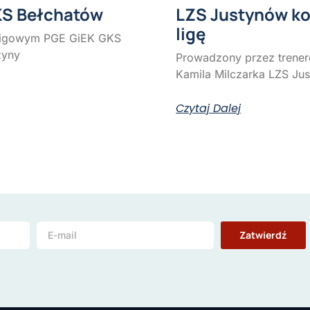
KS Bełchatów
LZS Justynów ko
ligę
oligowym PGE GiEK GKS
żyny
Prowadzony przez trene
Kamila Milczarka LZS Ju
Czytaj Dalej
Zatwierdź