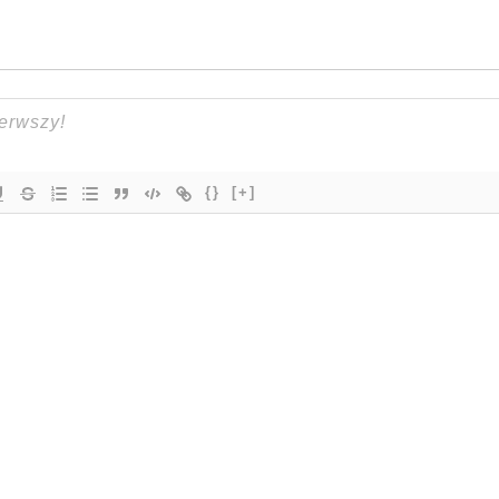
{}
[+]