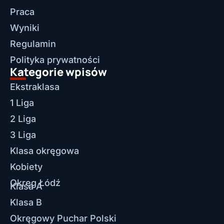
Praca
Wyniki
Regulamin
Polityka prywatności
Kategorie wpisów
Ekstraklasa
1 Liga
2 Liga
3 Liga
Klasa okręgowa
Kobiety
Okręg Łódź
Klasa A
Klasa B
Okręgowy Puchar Polski