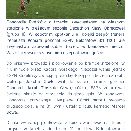
Concordia Piotrków z trzecim zwycięstwem na własnym
stadionie w bieżącym sezonie Decathlon Klasy Okręgowej
(grupa II). W sobotnim spotkaniu 6. kolejki zespół trenera
Ireneusza Komara pokonał ESPN Bełchatów 3:1 (1:0), ale
zwycięstwo zapewnił sobie dopiero w końcówce meczu.
Wcześniej swoje szanse mieli niżej notowani goście.
Do przerwy prowadzili piotrkowianie po bramce strzelonej w
41. minucie przez Kacpra Górskiego. Nieoczekiwanie jednak
ESPN strzelił wyrównującą bramkę. Piłkę po uderzeniu z rzutu
wolnego
Jakuba Grałki
wbił do własnej bramki golkiper
Concordii
Jakub Troszok
. Chwilę później ESPN zmarnował
świetną okazję na strzelenie drugiego gola. W końcówce
Concordia przycisnęła. Najpierw Górski strzelił swojego
drugiego gola, a na 3:1 wynik ustalił z rzutu karnego
Marcel
Sowa
.
Dzięki wygranej piotrkowski zespół awansował na trzecie
miejsce w tabeli z dorobkiem 11 punktów. Bełchatowianie