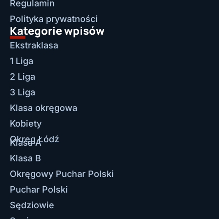
Regulamin
Polityka prywatności
Kategorie wpisów
Ekstraklasa
1 Liga
2 Liga
3 Liga
Klasa okręgowa
Kobiety
Okręg Łódź
Klasa A
Klasa B
Okręgowy Puchar Polski
Puchar Polski
Sędziowie