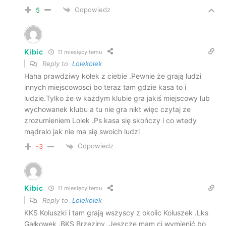
Odpowiedz
5
Kibic
11 miesięcy temu
Reply to
Lolekolek
Haha prawdziwy kołek z ciebie .Pewnie że grają ludzi
innych miejscowosci bo teraz tam gdzie kasa to i
ludzie.Tylko że w każdym klubie gra jakiś miejscowy lub
wychowanek klubu a tu nie gra nikt więc czytaj ze
zrozumieniem Lolek .Ps kasa się skończy i co wtedy
mądralo jak nie ma się swoich ludzi
Odpowiedz
-3
Kibic
11 miesięcy temu
Reply to
Lolekolek
KKS Koluszki i tam grają wszyscy z okolic Koluszek .Lks
Gałkowek .BKS Brzeziny .Jeszcze mam ci wymienić bo