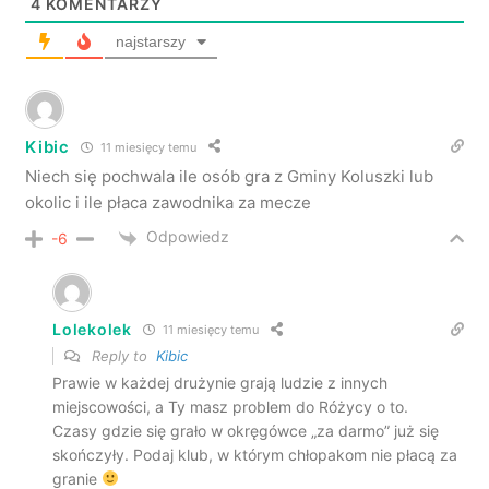
4
KOMENTARZY
najstarszy
Kibic
11 miesięcy temu
Niech się pochwala ile osób gra z Gminy Koluszki lub
okolic i ile płaca zawodnika za mecze
Odpowiedz
-6
Lolekolek
11 miesięcy temu
Reply to
Kibic
Prawie w każdej drużynie grają ludzie z innych
miejscowości, a Ty masz problem do Różycy o to.
Czasy gdzie się grało w okręgówce „za darmo” już się
skończyły. Podaj klub, w którym chłopakom nie płacą za
granie