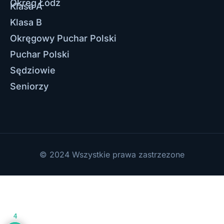
Okręg Łódź
Klasa A
Klasa B
Okręgowy Puchar Polski
Puchar Polski
Sędziowie
Seniorzy
© 2024 Wszystkie prawa zastrzezone
4