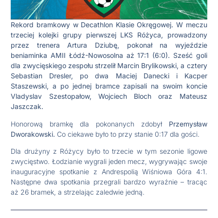
Rekord bramkowy w Decathlon Klasie Okręgowej. W meczu
trzeciej kolejki grupy pierwszej LKS Różyca, prowadzony
przez trenera Artura Dziubę, pokonał na wyjeździe
beniaminka AMII Łódź-Nowosolna aż 17:1 (6:0). Sześć goli
dla zwycięskiego zespołu strzelił Marcin Brylikowski, a cztery
Sebastian Dresler, po dwa Maciej Danecki i Kacper
Staszewski, a po jednej bramce zapisali na swoim koncie
Vladyslav Szestopałow, Wojciech Bloch oraz Mateusz
Jaszczak.
Honorową bramkę dla pokonanych zdobył
Przemysław
Dworakowski.
Co ciekawe było to przy stanie 0:17 dla gości.
Dla drużyny z Różycy było to trzecie w tym sezonie ligowe
zwycięstwo. Łodzianie wygrali jeden mecz, wygrywając swoje
inauguracyjne spotkanie z Andrespolią Wiśniowa Góra 4:1.
Następne dwa spotkania przegrali bardzo wyraźnie – tracąc
aż 26 bramek, a strzelając zaledwie jedną.