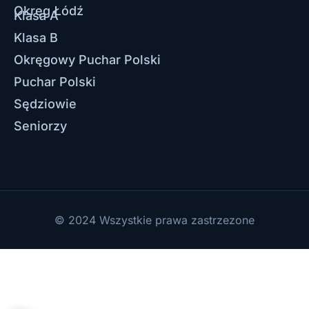
Okręg Łódź
Klasa A
Klasa B
Okręgowy Puchar Polski
Puchar Polski
Sędziowie
Seniorzy
© 2024 Wszystkie prawa zastrzezone