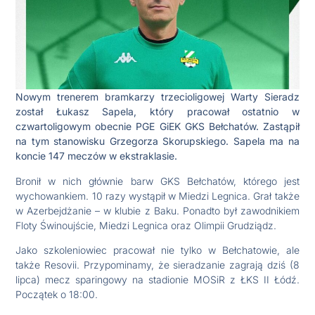
Nowym trenerem bramkarzy trzecioligowej Warty Sieradz
został Łukasz Sapela, który pracował ostatnio w
czwartoligowym obecnie PGE GiEK GKS Bełchatów. Zastąpił
na tym stanowisku Grzegorza Skorupskiego. Sapela ma na
koncie 147 meczów w ekstraklasie.
Bronił w nich głównie barw GKS Bełchatów, którego jest
wychowankiem. 10 razy wystąpił w Miedzi Legnica. Grał także
w Azerbejdżanie – w klubie z Baku. Ponadto był zawodnikiem
Floty Świnoujście, Miedzi Legnica oraz Olimpii Grudziądz.
Jako szkoleniowiec pracował nie tylko w Bełchatowie, ale
także Resovii. Przypominamy, że sieradzanie zagrają dziś (8
lipca) mecz sparingowy na stadionie MOSiR z ŁKS II Łódź.
Początek o 18:00.