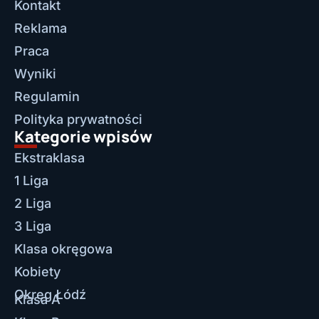
Kontakt
Reklama
Praca
Wyniki
Regulamin
Polityka prywatności
Kategorie wpisów
Ekstraklasa
1 Liga
2 Liga
3 Liga
Klasa okręgowa
Kobiety
Okręg Łódź
Klasa A