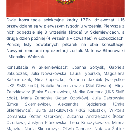
Dwie konsultacje selekcyjne kadry ŁZPN dziewcząt U15
przewidziane są w pierwszym tygodniu września. Pierwsza z
nich odbędzie się 3 września (środa) w Skierniewicach, a
druga dzień później (4 września – czwartek) w Łobudzicach.
Poniżej listy powołanych piłkarek na obie konsultacje.
Nowymi trenerami reprezentacji zostali: Mateusz Bitnerowski
i Michalina Walczak.
Konsultacja w Skierniewicach:
Joanna Sołtysik, Gabriela
Jakubczak, Julia Nowakowska, Laura Tyburska, Magdalena
Kaźmierczak, Nina Łoposzko, Zuzanna Jakubik (wszystkie
UKS SMS Łódź), Natalia Adamczewska (Stal Głowno), Alicja
Żaczkiewicz (Emka Skierniewice), Marika Gancarz (UKS SMS
Łódź), Maria Zamolska (Kotan Ozorków), Julia Dąbrowska
(Emka Skierniewice), Aleksandra Kędzierska (Emka
Skierniewice), Julita Jaskułowska (KKS Koluszki), Wiktoria
Domańska (Kotan Ozorków), Zuzanna Andrzejczak (Kotan
Ozorków), Justyna Piórkowska, Lena Kruczykowska, Milena
Mączka, Nadia Skoparczyk, Oliwia Gancarz, Natasza Żabiuk