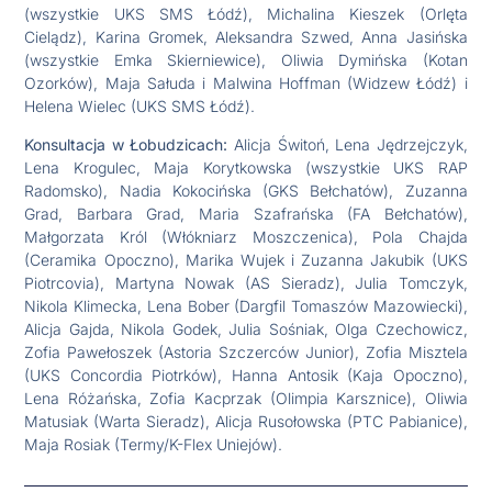
(wszystkie UKS SMS Łódź), Michalina Kieszek (Orlęta
Cielądz), Karina Gromek, Aleksandra Szwed, Anna Jasińska
(wszystkie Emka Skierniewice), Oliwia Dymińska (Kotan
Ozorków), Maja Sałuda i Malwina Hoffman (Widzew Łódź) i
Helena Wielec (UKS SMS Łódź).
Konsultacja w Łobudzicach:
Alicja Świtoń, Lena Jędrzejczyk,
Lena Krogulec, Maja Korytkowska (wszystkie UKS RAP
Radomsko), Nadia Kokocińska (GKS Bełchatów), Zuzanna
Grad, Barbara Grad, Maria Szafrańska (FA Bełchatów),
Małgorzata Król (Włókniarz Moszczenica), Pola Chajda
(Ceramika Opoczno), Marika Wujek i Zuzanna Jakubik (UKS
Piotrcovia), Martyna Nowak (AS Sieradz), Julia Tomczyk,
Nikola Klimecka, Lena Bober (Dargfil Tomaszów Mazowiecki),
Alicja Gajda, Nikola Godek, Julia Sośniak, Olga Czechowicz,
Zofia Pawełoszek (Astoria Szczerców Junior), Zofia Misztela
(UKS Concordia Piotrków), Hanna Antosik (Kaja Opoczno),
Lena Różańska, Zofia Kacprzak (Olimpia Karsznice), Oliwia
Matusiak (Warta Sieradz), Alicja Rusołowska (PTC Pabianice),
Maja Rosiak (Termy/K-Flex Uniejów).