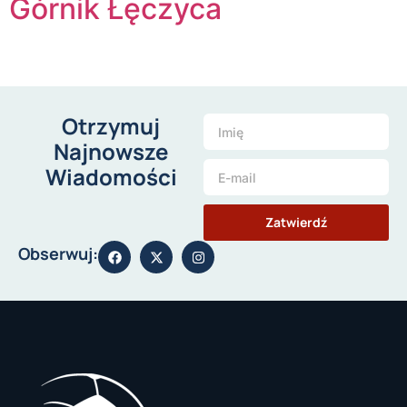
Górnik Łęczyca
Otrzymuj
Najnowsze
Wiadomości
Zatwierdź
Obserwuj: