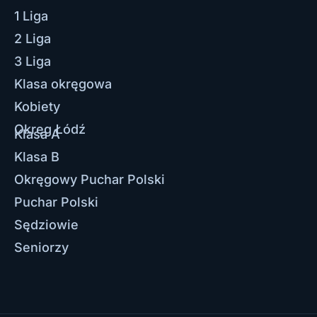
1 Liga
2 Liga
3 Liga
Klasa okręgowa
Kobiety
Okręg Łódź
Klasa A
Klasa B
Okręgowy Puchar Polski
Puchar Polski
Sędziowie
Seniorzy