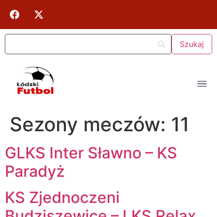
Sezony meczów:
11
GLKS Inter Sławno – KS
Paradyż
KS Zjednoczeni
Budziszewice – LKS Relax