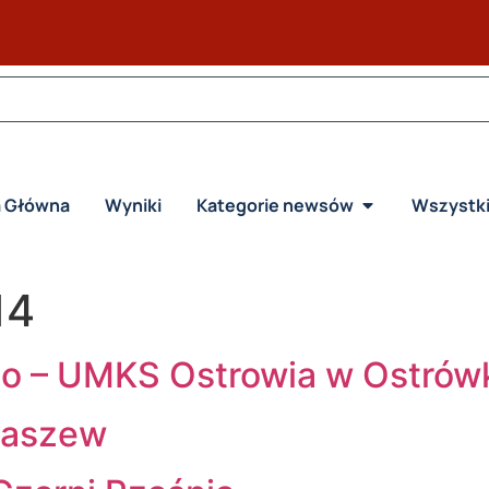
a Główna
Wyniki
Kategorie newsów
Wszystk
14
zno – UMKS Ostrowia w Ostrów
Łaszew