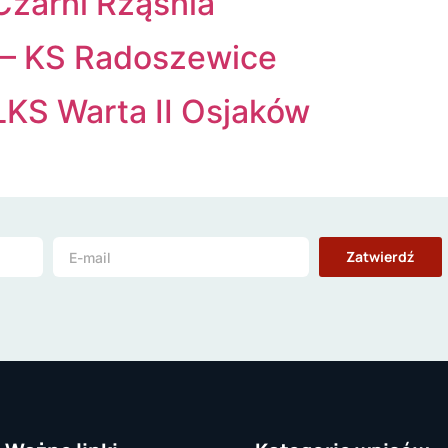
Czarni Rząśnia
 – KS Radoszewice
KS Warta II Osjaków
Zatwierdź