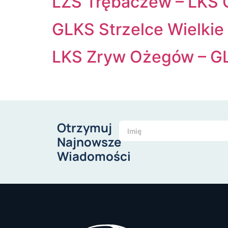
LZS Trębaczew – LKS 
GLKS Strzelce Wielkie
LKS Zryw Ożegów – GL
Otrzymuj
Najnowsze
Wiadomości