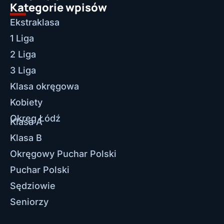
Kategorie wpisów
Ekstraklasa
1 Liga
2 Liga
3 Liga
Klasa okręgowa
Kobiety
Okręg Łódź
Klasa A
Klasa B
Okręgowy Puchar Polski
Puchar Polski
Sędziowie
Seniorzy