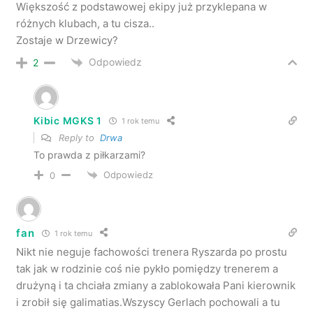
Większość z podstawowej ekipy już przyklepana w
różnych klubach, a tu cisza..
Zostaje w Drzewicy?
Odpowiedz
2
Kibic MGKS 1
1 rok temu
Reply to
Drwa
To prawda z piłkarzami?
Odpowiedz
0
fan
1 rok temu
Nikt nie neguje fachowości trenera Ryszarda po prostu
tak jak w rodzinie coś nie pykło pomiędzy trenerem a
drużyną i ta chciała zmiany a zablokowała Pani kierownik
i zrobił się galimatias.Wszyscy Gerlach pochowali a tu