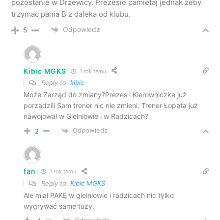
pozostanie w Drzewicy. Prezesie pamietaj jednak zeby
trzymac pania B z daleka od klubu.
Odpowiedz
5
Kibic MGKS
1 rok temu
Reply to
kibic
Może Zarząd do zmiany?Prezes i Kierowniczka już
porządzili Sam trener nic nie zmieni. Trener Łopata już
nawojował w Gielniowie i w Radzicach?
Odpowiedz
2
fan
1 rok temu
Reply to
Kibic MGKS
Ale miał PAKĘ w gielniowie i radzicach nic tylko
wygrywać same tuzy.
Odpowiedz