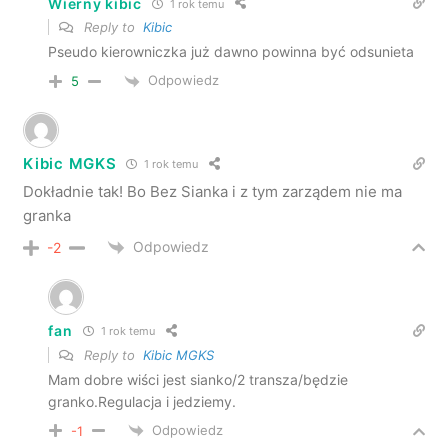
Wierny kibic
1 rok temu
Reply to
Kibic
Pseudo kierowniczka już dawno powinna być odsunieta
Odpowiedz
5
Kibic MGKS
1 rok temu
Dokładnie tak! Bo Bez Sianka i z tym zarządem nie ma
granka
Odpowiedz
-2
fan
1 rok temu
Reply to
Kibic MGKS
Mam dobre wiści jest sianko/2 transza/będzie
granko.Regulacja i jedziemy.
Odpowiedz
-1