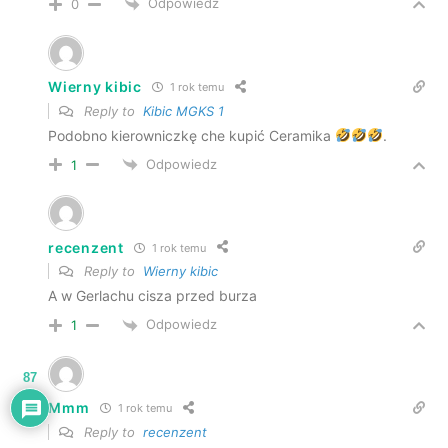
Odpowiedz
0
Wierny kibic
1 rok temu
Reply to
Kibic MGKS 1
Podobno kierowniczkę che kupić Ceramika
.
Odpowiedz
1
recenzent
1 rok temu
Reply to
Wierny kibic
A w Gerlachu cisza przed burza
Odpowiedz
1
87
Mmm
1 rok temu
Reply to
recenzent