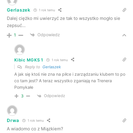
Gerlaszek
1 rok temu
Dalej ciężko mi uwierzyć ze tak to wszystko mogło sie
zepsuć…
Odpowiedz
1
Kibic MGKS 1
1 rok temu
Reply to
Gerlaszek
A jak się ktoś nie zna na piłce i zarządzaniu klubem to po
co tam jest? A teraz wszystko zganiają na Trenera
Pomykałe
Odpowiedz
3
Drwa
1 rok temu
A wiadomo co z Miązkiem?