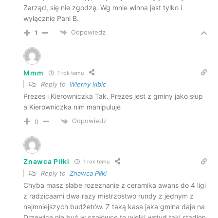
Zarząd, się nie zgodzę. Wg mnie winna jest tylko i
wyłącznie Pani B.
Odpowiedz
1
Mmm
1 rok temu
Reply to
Wierny kibic
Prezes i Kierowniczka Tak. Prezes jest z gminy jako słup
a Kierowniczka nim manipuluje
Odpowiedz
0
Znawca Piłki
1 rok temu
Reply to
Znawca Piłki
Chyba masz słabe rozeznanie z ceramika awans do 4 ligi
z radzicaami dwa razy mistrzostwo rundy z jednym z
najmniejszych budżetów. Z taką kasa jaka gmina daje na
Drzewice nie być w czołówce to wielki wstyd taki stadion