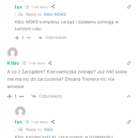
fan
1 rok temu
Reply to
Kibic MGKS
Kibic MGKS kompletuj zarząd i działamy pomogę w
każdym calu
Odpowiedz
1
Kibic
1 rok temu
A co z Zarządem? Kierowniczka zostaje? Już nikt sobie
nie ma nic do zarzucenia? Zmiana Trenera nic nie
wniesie
Odpowiedz
1
fan
1 rok temu
Reply to
Kibic
Kibic każden ludź kt. chce pomóc w działalności