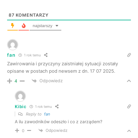
87
KOMENTARZY
najstarszy
fan
1 rok temu
Zawirowania i przyczyny zaistniałej sytuacji zostały
opisane w postach pod newsem z dn. 17 07 2025.
Odpowiedz
4
Kibic
1 rok temu
Reply to
fan
A ilu zawodników odeszło i co z zarządem?
Odpowiedz
0