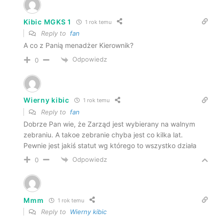
Kibic MGKS 1
1 rok temu
Reply to
fan
A co z Panią menadżer Kierownik?
Odpowiedz
0
Wierny kibic
1 rok temu
Reply to
fan
Dobrze Pan wie, że Zarząd jest wybierany na walnym
zebraniu. A takoe zebranie chyba jest co kilka lat.
Pewnie jest jakiś statut wg którego to wszystko działa
Odpowiedz
0
Mmm
1 rok temu
Reply to
Wierny kibic