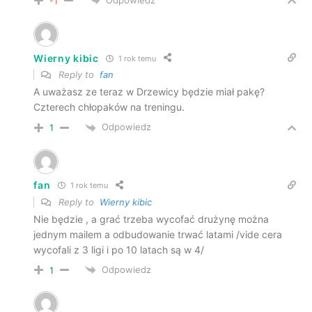
-1
Wierny kibic
1 rok temu
Reply to
fan
A uważasz ze teraz w Drzewicy będzie miał pakę?
Czterech chłopaków na treningu.
Odpowiedz
1
fan
1 rok temu
Reply to
Wierny kibic
Nie będzie , a grać trzeba wycofać drużynę można
jednym mailem a odbudowanie trwać latami /vide cera
wycofali z 3 ligi i po 10 latach są w 4/
Odpowiedz
1