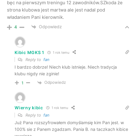
bęc na pierwszym treningu 12 zawodników.SZkoda że
strona klubowa jest martwa ale jest nadal pod
władaniem Pani kierownik.
Odpowiedz
4
Kibic MGKS 1
1 rok temu
Reply to
fan
I bardzo dobrze! Niech klub istnieje. Niech tradycja
klubu nigdy nie zginie!
Odpowiedz
1
Wierny kibic
1 rok temu
Reply to
fan
Już Pana rozszyfrowałem domyślamsię kim Pan jest. w
100% sie z Panem zgadzam. Pania B. na taczkach kibice
wywiozą