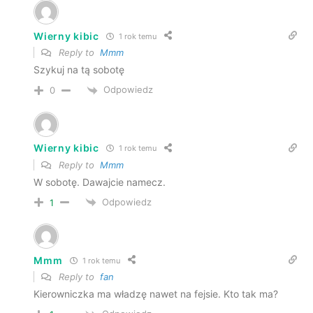
Wierny kibic
1 rok temu
Reply to
Mmm
Szykuj na tą sobotę
Odpowiedz
0
Wierny kibic
1 rok temu
Reply to
Mmm
W sobotę. Dawajcie namecz.
Odpowiedz
1
Mmm
1 rok temu
Reply to
fan
Kierowniczka ma władzę nawet na fejsie. Kto tak ma?