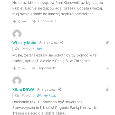
No teraz kilka lat rządów Pani Kierownik aż będzie po
klubie? Ładnie się zapowiada. Grzesiu Łopata uważaj,
miej swoje zdanie bo inaczej szybko odejdziiesz.
Odpowiedz
0
Wierny kibic
1 rok temu
Reply to
fan
Myślę, że znaleźli by się ochotnicy by pomóc w tej
trudnej sytuacji. Ale nie z Panią B. w Zarządzie.
Odpowiedz
1
Kibic DRWA
1 rok temu
Reply to
Wierny kibic
Dokładnie tak. Tu powinno być stworzone
Stowarzyszenie Kibiców! Pogonić Panią Kierownik.
Trzeba działać dla Dobra Klubu.