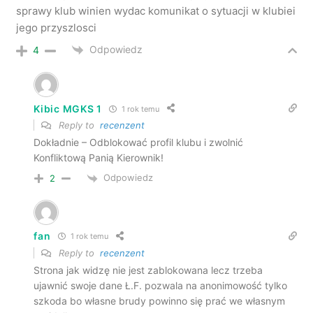
sprawy klub winien wydac komunikat o sytuacji w klubiei
jego przyszlosci
Odpowiedz
4
Kibic MGKS 1
1 rok temu
Reply to
recenzent
Dokładnie – Odblokować profil klubu i zwolnić
Konfliktową Panią Kierownik!
Odpowiedz
2
fan
1 rok temu
Reply to
recenzent
Strona jak widzę nie jest zablokowana lecz trzeba
ujawnić swoje dane Ł.F. pozwala na anonimowość tylko
szkoda bo własne brudy powinno się prać we własnym