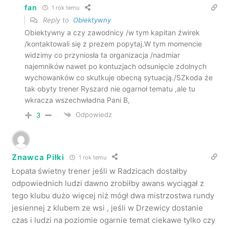
fan
1 rok temu
Reply to
Obiektywny
Obiektywny a czy zawodnicy /w tym kapitan źwirek
/kontaktowali się z prezem popytaj.W tym momencie
widzimy co przyniosła ta organizacja /nadmiar
najemników nawet po kontuzjach odsunięcie zdolnych
wychowanków co skutkuje obecną sytuacją./SZkoda że
tak obyty trener Ryszard nie ogarnoł tematu ,ale tu
wkracza wszechwładna Pani B,
Odpowiedz
3
Znawca Piłki
1 rok temu
Łopata świetny trener jeśli w Radzicach dostałby
odpowiednich ludzi dawno zrobiłby awans wyciągał z
tego klubu dużo więcej niż mógł dwa mistrzostwa rundy
jesiennej z klubem ze wsi , jeśli w Drzewicy dostanie
czas i ludzi na poziomie ogarnie temat ciekawe tylko czy