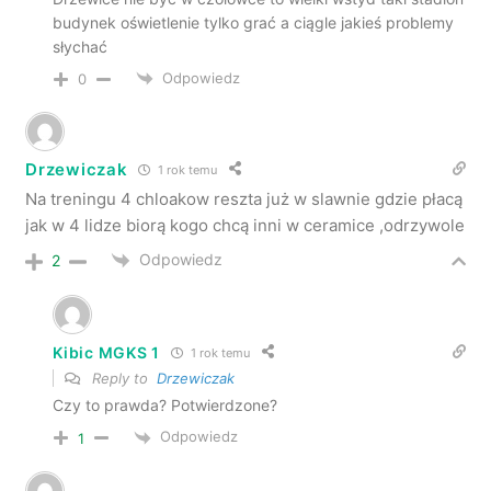
budynek oświetlenie tylko grać a ciągle jakieś problemy
słychać
Odpowiedz
0
Drzewiczak
1 rok temu
Na treningu 4 chloakow reszta już w slawnie gdzie płacą
jak w 4 lidze biorą kogo chcą inni w ceramice ,odrzywole
Odpowiedz
2
Kibic MGKS 1
1 rok temu
Reply to
Drzewiczak
Czy to prawda? Potwierdzone?
Odpowiedz
1