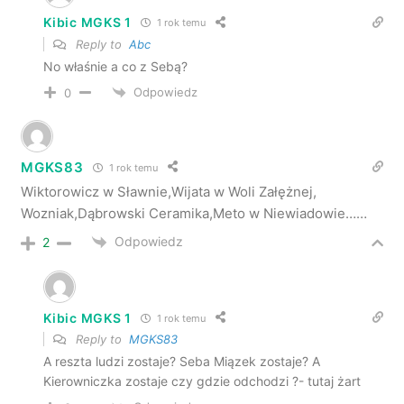
Kibic MGKS 1
1 rok temu
Reply to
Abc
No właśnie a co z Sebą?
Odpowiedz
0
MGKS83
1 rok temu
Wiktorowicz w Sławnie,Wijata w Woli Załężnej,
Wozniak,Dąbrowski Ceramika,Meto w Niewiadowie……
Odpowiedz
2
Kibic MGKS 1
1 rok temu
Reply to
MGKS83
A reszta ludzi zostaje? Seba Miązek zostaje? A
Kierowniczka zostaje czy gdzie odchodzi ?- tutaj żart