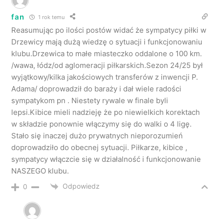
fan
1 rok temu
Reasumując po ilości postów widać że sympatycy piłki w
Drzewicy mają dużą wiedzę o sytuacji i funkcjonowaniu
klubu.Drzewica to małe miasteczko oddalone o 100 km.
/wawa, łódz/od aglomeracji piłkarskich.Sezon 24/25 był
wyjątkowy/kilka jakościowych transferów z inwencji P.
Adama/ doprowadził do baraży i dał wiele radości
sympatykom pn . Niestety rywale w finale byli
lepsi.Kibice mieli nadzieję że po niewielkich korektach
w składzie ponownie włączymy się do walki o 4 ligę.
Stało się inaczej dużo prywatnych nieporozumień
doprowadziło do obecnej sytuacji. Piłkarze, kibice ,
sympatycy włączcie się w działalność i funkcjonowanie
NASZEGO klubu.
Odpowiedz
0