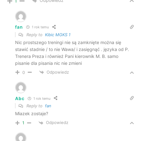
Odpowiedz
1
fan
1 rok temu
Reply to
Kibic MGKS 1
Nic prostszego treningi nie są zamknięte można się
stawić stadnie / to nie Wawa/ i zasięgnąć . języka od P.
Trenera Preza i również Pani kierownik M. B. samo
pisanie dla pisania nic nie zmieni
Odpowiedz
0
Abc
1 rok temu
Reply to
fan
Miazek zostaje?
Odpowiedz
1