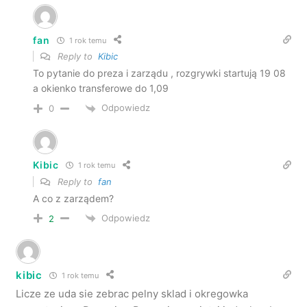
fan
1 rok temu
Reply to
Kibic
To pytanie do preza i zarządu , rozgrywki startują 19 08
a okienko transferowe do 1,09
Odpowiedz
0
Kibic
1 rok temu
Reply to
fan
A co z zarządem?
Odpowiedz
2
kibic
1 rok temu
Licze ze uda sie zebrac pelny sklad i okregowka