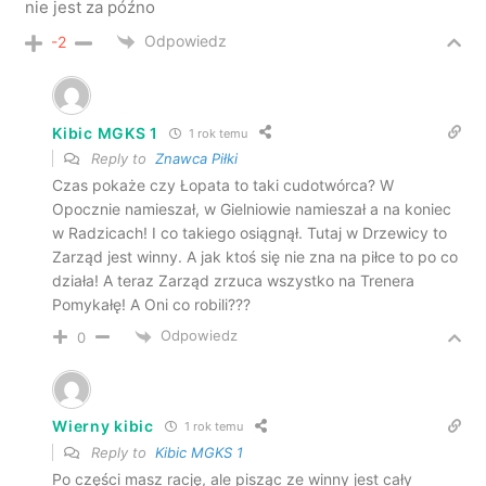
nie jest za późno
Odpowiedz
-2
Kibic MGKS 1
1 rok temu
Reply to
Znawca Piłki
Czas pokaże czy Łopata to taki cudotwórca? W
Opocznie namieszał, w Gielniowie namieszał a na koniec
w Radzicach! I co takiego osiągnął. Tutaj w Drzewicy to
Zarząd jest winny. A jak ktoś się nie zna na piłce to po co
działa! A teraz Zarząd zrzuca wszystko na Trenera
Pomykałę! A Oni co robili???
Odpowiedz
0
Wierny kibic
1 rok temu
Reply to
Kibic MGKS 1
Po części masz rację, ale pisząc ze winny jest cały