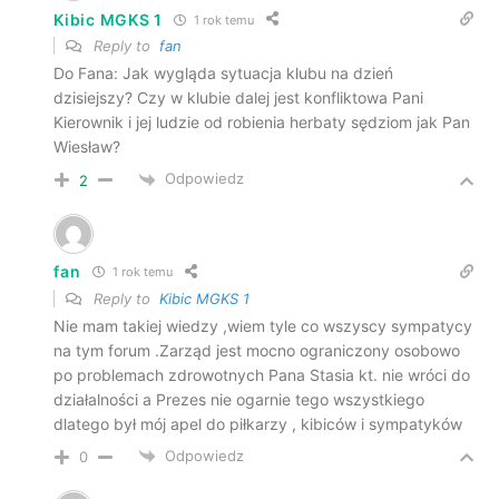
Kibic MGKS 1
1 rok temu
Reply to
fan
Do Fana: Jak wygląda sytuacja klubu na dzień
dzisiejszy? Czy w klubie dalej jest konfliktowa Pani
Kierownik i jej ludzie od robienia herbaty sędziom jak Pan
Wiesław?
Odpowiedz
2
fan
1 rok temu
Reply to
Kibic MGKS 1
Nie mam takiej wiedzy ,wiem tyle co wszyscy sympatycy
na tym forum .Zarząd jest mocno ograniczony osobowo
po problemach zdrowotnych Pana Stasia kt. nie wróci do
działalności a Prezes nie ogarnie tego wszystkiego
dlatego był mój apel do piłkarzy , kibiców i sympatyków
Odpowiedz
0