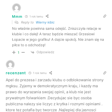
Mmm
1 rok temu
Reply to
Wierny kibic
No właśnie powinna sama odejść. Zniszczyła relacje w
klubie i co dalej! A teraz będzie mieszać Grzesiowi
Łopacie w jego grafiku! A dajcie spokój. Nie znam się na
piłce to o odchodzę!
Odpowiedz
1
recenzent
1 rok temu
Apel do prezesa i zarzadu klubu o odblokowanie strony
mgksu. Zyjemy w demokratycznym kraju, i kazdy ma
prawo do wyrazania swojej opinii, a klub nie jest
prywatnym folwarkiem .Decydujac sie byc osoba
publiczna nalezy sie liczyc z krytka i roznymi opiniami .
ktore tez potafia byc tworcze .Najlepiej dla jasnosci