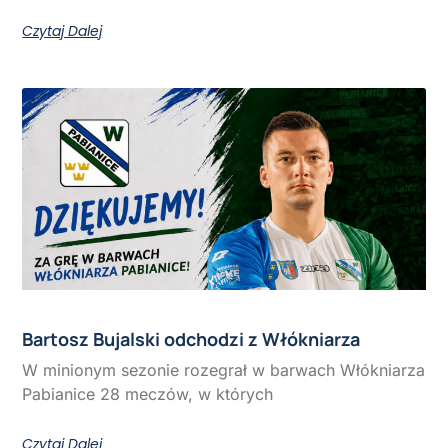
Czytaj Dalej
Bartosz Bujalski odchodzi z Włókniarza
W minionym sezonie rozegrał w barwach Włókniarza
Pabianice 28 meczów, w których
Czytaj Dalej