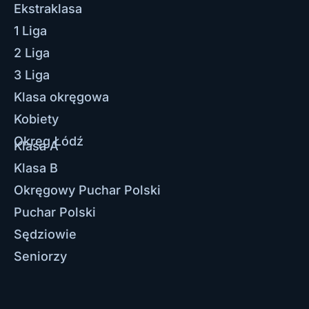
Ekstraklasa
1 Liga
2 Liga
3 Liga
Klasa okręgowa
Kobiety
Okręg Łódź
Klasa A
Klasa B
Okręgowy Puchar Polski
Puchar Polski
Sędziowie
Seniorzy