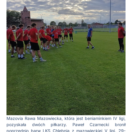
Mazovia Rawa Mazowiecka, która jest beniaminkiem IV ligi,
pozyskała dwóch piłkarzy. Paweł Czarnecki bronił
poprzednio barw LKS Chlebnia z mazowieckiej V ligi. 29-