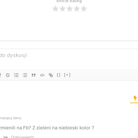
Article Rating
{}
[+]
iesięcy temu
mienili na Fb? Z zieleni na niebieski kolor ?
Odpowiedz