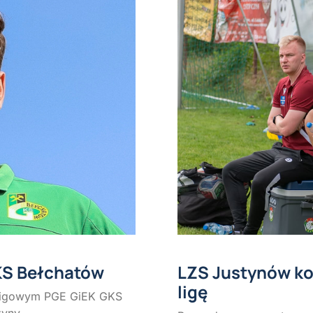
KS Bełchatów
LZS Justynów ko
ligę
oligowym PGE GiEK GKS
żyny