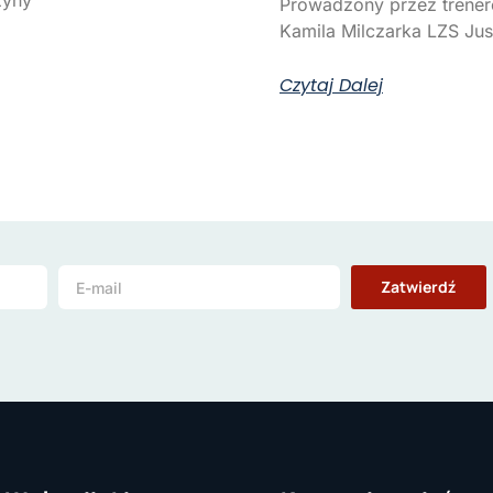
Prowadzony przez trene
Kamila Milczarka LZS Ju
Czytaj Dalej
Zatwierdź