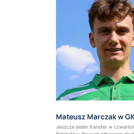
Mateusz Marczak w G
Jeszcze jeden transfer w czwart
Bełchatów. Nowym piłkarzem dru