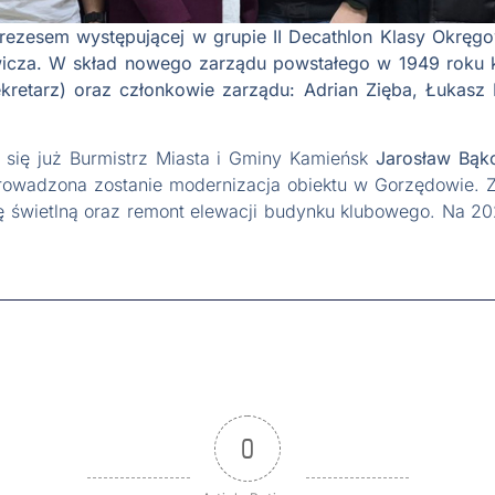
ezesem występującej w grupie II Decathlon Klasy Okręgow
icza. W skład nowego zarządu powstałego w 1949 roku kl
kretarz) oraz członkowie zarządu: Adrian Zięba, Łukasz 
się już Burmistrz Miasta i Gminy Kamieńsk
Jarosław Bąk
owadzona zostanie modernizacja obiektu w Gorzędowie. Za
icę świetlną oraz remont elewacji budynku klubowego. Na 2
0