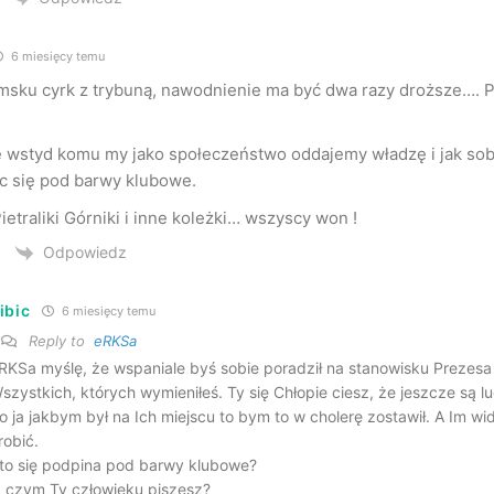
6 miesięcy temu
sku cyrk z trybuną, nawodnienie ma być dwa razy droższe…. P
wstyd komu my jako społeczeństwo oddajemy władzę i jak sobie
c się pod barwy klubowe.
ietraliki Górniki i inne koleżki… wszyscy won !
Odpowiedz
ibic
6 miesięcy temu
Reply to
eRKSa
RKSa myślę, że wspaniale byś sobie poradził na stanowisku Prezesa
szystkich, których wymieniłeś. Ty się Chłopie ciesz, że jeszcze są lu
o ja jakbym był na Ich miejscu to bym to w cholerę zostawił. A Im w
robić.
to się podpina pod barwy klubowe?
 czym Ty człowieku piszesz?