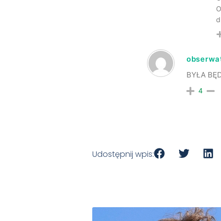
O
d
obserwa
BYŁA BĘD
4
Udostępnij wpis: