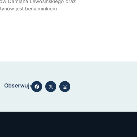
rów Damiana Lewosińskiego oraz
stynów jest beniaminkiem
Obserwuj: