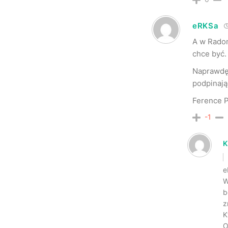
eRKSa
A w Radom
chce być.
Naprawdę 
podpinają
Ference P
-1
K
e
W
b
z
K
O