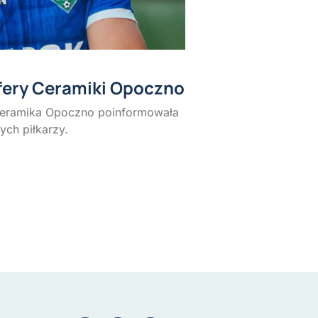
sfery Ceramiki Opoczno
Ceramika Opoczno poinformowała
ch piłkarzy.