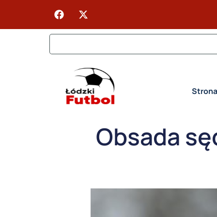
Stron
Obsada sęd