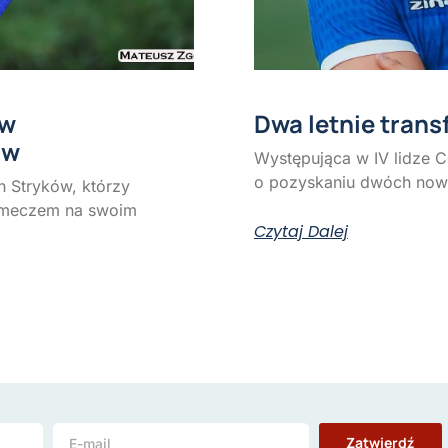
 w
Dwa letnie tran
ów
Występująca w IV lidze 
o pozyskaniu dwóch nowy
 Stryków, którzy
 meczem na swoim
Czytaj Dalej
Zatwierdź