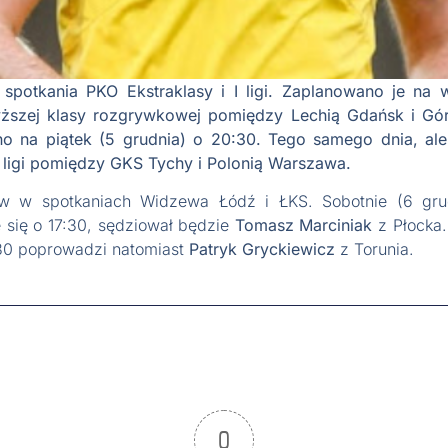
 spotkania PKO Ekstraklasy i I ligi. Zaplanowano je na 
wyższej klasy rozgrywkowej pomiędzy Lechią Gdańsk i Gó
 na piątek (5 grudnia) o 20:30. Tego samego dnia, ale 
I ligi pomiędzy GKS Tychy i Polonią Warszawa.
 w spotkaniach Widzewa Łódź i ŁKS. Sobotnie (6 grud
się o 17:30, sędziował będzie
Tomasz Marciniak
z Płocka.
:30 poprowadzi natomiast
Patryk Gryckiewicz
z Torunia.
0