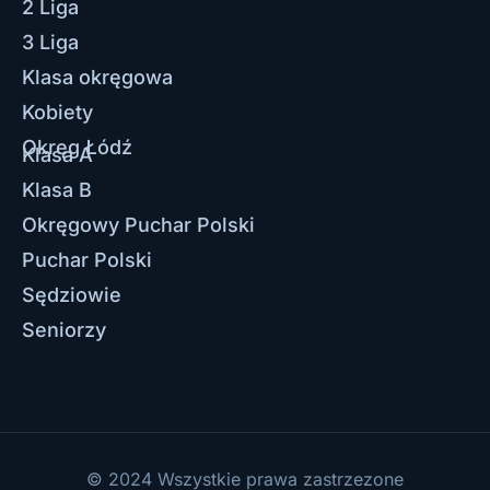
2 Liga
3 Liga
Klasa okręgowa
Kobiety
Okręg Łódź
Klasa A
Klasa B
Okręgowy Puchar Polski
Puchar Polski
Sędziowie
Seniorzy
© 2024 Wszystkie prawa zastrzezone