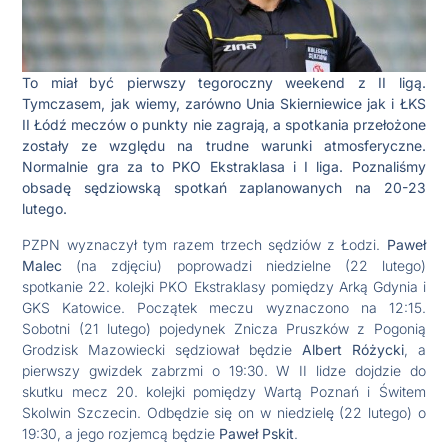
To miał być pierwszy tegoroczny weekend z II ligą.
Tymczasem, jak wiemy, zarówno Unia Skierniewice jak i ŁKS
II Łódź meczów o punkty nie zagrają, a spotkania przełożone
zostały ze względu na trudne warunki atmosferyczne.
Normalnie gra za to PKO Ekstraklasa i I liga. Poznaliśmy
obsadę sędziowską spotkań zaplanowanych na 20-23
lutego.
PZPN wyznaczył tym razem trzech sędziów z Łodzi.
Paweł
Malec
(na zdjęciu) poprowadzi niedzielne (22 lutego)
spotkanie 22. kolejki PKO Ekstraklasy pomiędzy Arką Gdynia i
GKS Katowice. Początek meczu wyznaczono na 12:15.
Sobotni (21 lutego) pojedynek Znicza Pruszków z Pogonią
Grodzisk Mazowiecki sędziował będzie
Albert Różycki
, a
pierwszy gwizdek zabrzmi o 19:30. W II lidze dojdzie do
skutku mecz 20. kolejki pomiędzy Wartą Poznań i Świtem
Skolwin Szczecin. Odbędzie się on w niedzielę (22 lutego) o
19:30, a jego rozjemcą będzie
Paweł Pskit
.