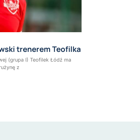
ski trenerem Teofilka
ej (grupa I) Teofilek Łódź ma
rużynę z