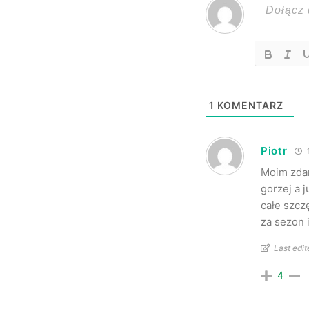
1
KOMENTARZ
Piotr
1
Moim zda
gorzej a 
całe szcz
za sezon 
Last edit
4