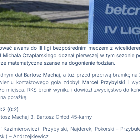
ować awans do III ligi bezpośrednim meczem z wicelidere
ół Michała Czaplarskiego doznał pierwszej w tym sezonie 
cze matematyczne szanse na dogonienie łodzian.
ezdnym dał
Bartosz Machaj
, a tuż przed przerwą bramkę na 2
wieniu kontaktowego gola zdobył
Marcel Przybylski
i wyd
iało miejsca. RKS bronił wyniku i dowiózł zwycięstwo do k
ną porażkę.
:2 (0:2)
rtosz Machaj 3, Bartosz Chłód 45-karny
′ Kazimierowicz), Przybylski, Najderek, Pokorski – Przybułe
ki) – Andrzejkiewicz