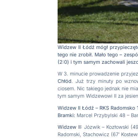
Widzew II Łódź mógł przypieczęt
tego nie zrobił. Mało tego – zesp
(2:0) i tym samym zachowali jesz
W 3. minucie prowadzenie przyj
Chłód
. Już trzy minuty po wzno
ciosem. Nic takiego jednak nie m
tym samym Widzewowi II za jesien
Widzew II Łódź – RKS Radomsko 1
Bramki:
Marcel Przybylski 48 – Ba
Widzew II:
Józwik – Kozłowski (49
Radomski, Stachowicz (67′ Kostews