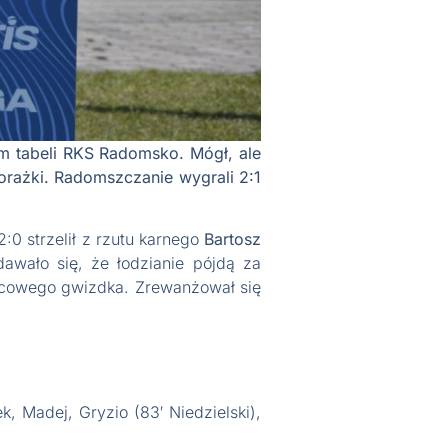
m tabeli RKS Radomsko. Mógł, ale
porażki. Radomszczanie wygrali 2:1
:0 strzelił z rzutu karnego
Bartosz
awało się, że łodzianie pójdą za
ońcowego gwizdka. Zrewanżował się
k, Madej, Gryzio (83′ Niedzielski),