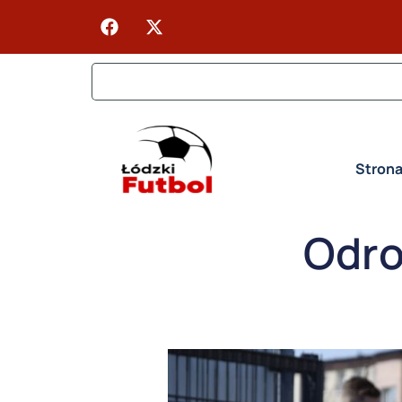
Stron
Odro