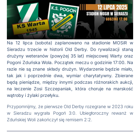
Na 12 lipca (sobota) zaplanowano na stadionie MOSiR w
Sieradzu trzecie w historii Old Derby. Do rywalizacji staną
drużyny weteranów (powyżej 35 lat) miejscowej Warty oraz
Pogoni Zduńska Wola. Początek meczu o godzinie 17:00. Na
razie nie są znane składy drużyn. Wydarzenie będzie miało,
tak jak i poprzednie dwa, wymiar charytatywny. Zbierane
będą pieniądze, między innymi podczas różnorakich aukcji,
na leczenie Zosi Szczepaniak, która choruje na marskość
wątroby i żylaki przełyku.
Przypomnijmy, że pierwsze Old Derby rozegrane w 2023 roku
w Sieradzu wygrała Pogoń 3:0. Ubiegłoroczny rewanż w
Zduńskiej Woli zakończył się remisem 2:2.