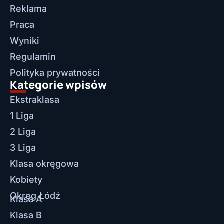
Reklama
Praca
Wyniki
Regulamin
Polityka prywatności
Kategorie wpisów
Ekstraklasa
1 Liga
2 Liga
3 Liga
Klasa okręgowa
Kobiety
Okręg Łódź
Klasa A
Klasa B