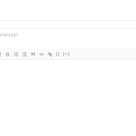
{}
[+]