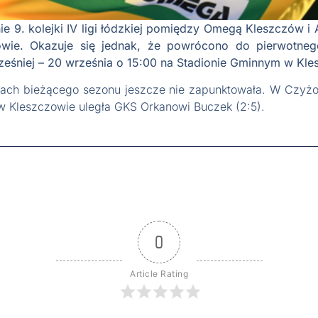
ie 9. kolejki IV ligi łódzkiej pomiędzy Omegą Kleszczów 
wie. Okazuje się jednak, że powrócono do pierwotnego 
ześniej – 20 września o 15:00 na Stadionie Gminnym w Kle
h bieżącego sezonu jeszcze nie zapunktowała. W Czyżow
 w Kleszczowie uległa GKS Orkanowi Buczek (2:5).
0
Article Rating