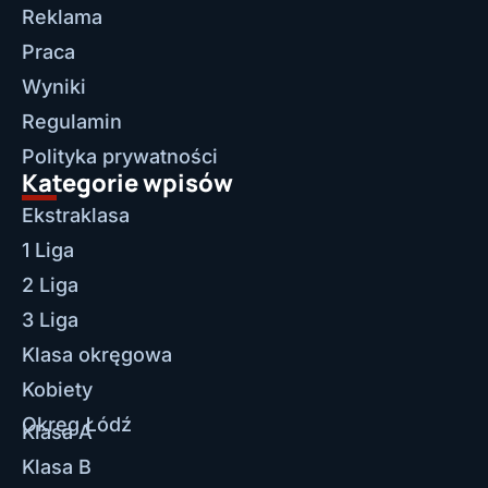
Reklama
Praca
Wyniki
Regulamin
Polityka prywatności
Kategorie wpisów
Ekstraklasa
1 Liga
2 Liga
3 Liga
Klasa okręgowa
Kobiety
Okręg Łódź
Klasa A
Klasa B