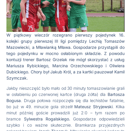
W piątkowy wieczór rozegrano pierwszy pojedynek 16.
kolejki grupy pierwszej III ligi pomiędzy Lechią Tomaszów
Mazowiecki, a Mławianką Mława. Gospodarze przystąpili do
tego pojedynku w mocno osłabionym składzie. Z powodu
kontuzji trener Bartosz Grzelak nie mógł skorzystać z usług
Mariusza Rybickiego, Marcina Orzechowskiego i Oliwiera
Dubickiego. Chory był Jakub Król, a za kartki pauzował Kamil
Szymczak.
Jakby nieszczęść było mało od 30 minuty tomaszowianie grali
w osłabieniu po czerwonej kartce (druga żółta) dla
Bartosza
Bogusa
. Druga połowa rozpoczęła się dla lechistów fatalnie,
bo już w 49. minucie gola strzelił
Mateusz Stryjewski
. Kilka
minut później goście prowadzili już 2:0 – tym razem po
bramce
Sylwestra Rogalskiego.
Gospodarze odpowiedzieli
szybko i co ważne skutecznie. Bramkarza przyjezdnych