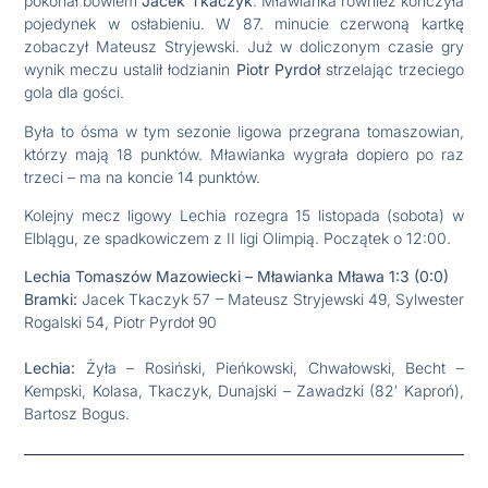
pokonał bowiem
Jacek Tkaczyk
. Mławianka również kończyła
pojedynek w osłabieniu. W 87. minucie czerwoną kartkę
zobaczył Mateusz Stryjewski.
Już w doliczonym czasie gry
wynik meczu ustalił łodzianin
Piotr Pyrdoł
strzelając trzeciego
gola dla gości.
Była to ósma w tym sezonie ligowa przegrana tomaszowian,
którzy mają 18 punktów. Mławianka wygrała dopiero po raz
trzeci – ma na koncie 14 punktów.
Kolejny mecz ligowy Lechia rozegra 15 listopada (sobota) w
Elblągu, ze spadkowiczem z II ligi Olimpią. Początek o 12:00.
Lechia Tomaszów Mazowiecki – Mławianka Mława 1:3 (0:0)
Bramki:
Jacek Tkaczyk 57 – Mateusz Stryjewski 49, Sylwester
Rogalski 54, Piotr Pyrdoł 90
Lechia:
Żyła – Rosiński, Pieńkowski, Chwałowski, Becht –
Kempski, Kolasa, Tkaczyk, Dunajski – Zawadzki (82′ Kaproń),
Bartosz Bogus.