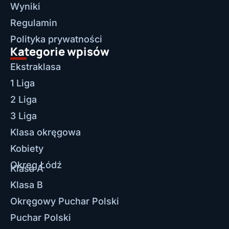
Wyniki
Regulamin
Polityka prywatności
Kategorie wpisów
Ekstraklasa
1 Liga
2 Liga
3 Liga
Klasa okręgowa
Kobiety
Okręg Łódź
Klasa A
Klasa B
Okręgowy Puchar Polski
Puchar Polski