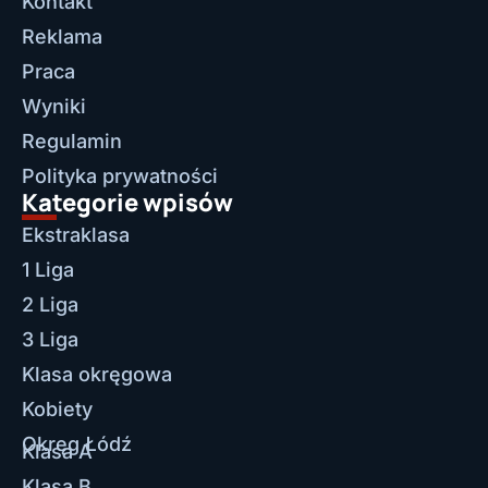
Kontakt
Reklama
Praca
Wyniki
Regulamin
Polityka prywatności
Kategorie wpisów
Ekstraklasa
1 Liga
2 Liga
3 Liga
Klasa okręgowa
Kobiety
Okręg Łódź
Klasa A
Klasa B