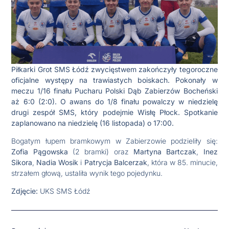
Piłkarki Grot SMS Łódź zwycięstwem zakończyły tegoroczne
oficjalne występy na trawiastych boiskach. Pokonały w
meczu 1/16 finału Pucharu Polski Dąb Zabierzów Bocheński
aż 6:0 (2:0). O awans do 1/8 finału powalczy w niedzielę
drugi zespół SMS, który podejmie Wisłę Płock. Spotkanie
zaplanowano na niedzielę (16 listopada) o 17:00.
Bogatym łupem bramkowym w Zabierzowie podzieliły się:
Zofia Pągowska
(2 bramki) oraz
Martyna Bartczak
,
Inez
Sikora
,
Nadia Wosik
i
Patrycja Balcerzak
, która w 85. minucie,
strzałem głową, ustaliła wynik tego pojedynku.
Zdjęcie:
UKS SMS Łódź